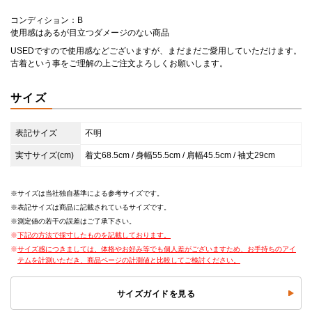
コンディション：B
使用感はあるが目立つダメージのない商品
USEDですので使用感などございますが、まだまだご愛用していただけます。
古着という事をご理解の上ご注文よろしくお願いします。
サイズ
表記サイズ
不明
実寸サイズ(cm)
着丈68.5cm / 身幅55.5cm / 肩幅45.5cm / 袖丈29cm
サイズは当社独自基準による参考サイズです。
表記サイズは商品に記載されているサイズです。
測定値の若干の誤差はご了承下さい。
下記の方法で採寸したものを記載しております。
サイズ感につきましては、体格やお好み等でも個人差がございますため、お手持ちのアイ
テムを計測いただき、商品ページの計測値と比較してご検討ください。
サイズガイドを見る