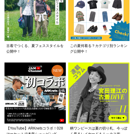
古着でつくる、夏フェススタイルを
この夏何着る？カテゴリ別ランキン
公開中！
グ公開中！
【YouTube】ARKnetsコラボ！028
柄ワンピースは夏の切り札、今っぽ
マーケットで本気ショッピング
く着るレイヤード＆ミックス術