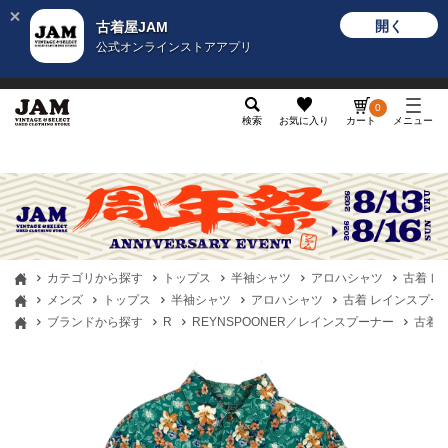
開く
古着屋JAM
公式オンラインストアアプリ
メンズ
レディース
カテゴリ
ヴィンテージ
グッ
0
検索
お気に入り
カート
メニュー
カテゴリから探す
トップス
半袖シャツ
アロハシャツ
古着 レ
メンズ
トップス
半袖シャツ
アロハシャツ
古着 レインスプーナー
ブランドから探す
R
REYNSPOONER／レインスプーナー
古着 