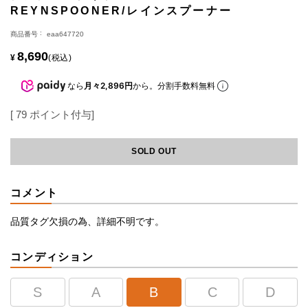
REYNSPOONER/レインスプーナー
商品番号
eaa647720
8,690
¥
税込
なら
月々2,896円
から。分割手数料無料
[
79
ポイント付与]
SOLD OUT
コメント
品質タグ欠損の為、詳細不明です。
コンディション
S
A
B
C
D