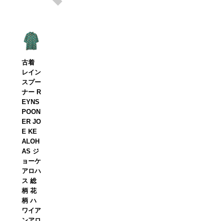
古着
レイン
スプー
ナー R
EYNS
POON
ER JO
E KE
ALOH
AS ジ
ョーケ
アロハ
ス 総
柄 花
柄 ハ
ワイア
ンアロ