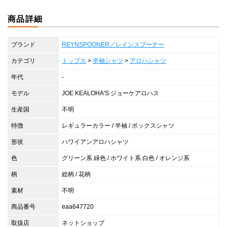
商品詳細
ブランド
REYNSPOONER／レインスプーナー
カテゴリ
トップス
>
半袖シャツ
>
アロハシャツ
年代
-
モデル
JOE KEALOHA'S ジョーケアロハス
生産国
不明
特徴
レギュラーカラー / 半袖 / ボックスシャツ
形状
ハワイアンアロハシャツ
色
グリーン系 緑色 / ホワイト系 白色 / オレンジ系
柄
総柄 / 花柄
素材
不明
商品番号
eaa647720
取扱店
ネットショップ