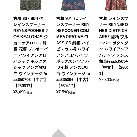
古着 80～90年代
古着 90年代 レイ
古着 レインスプー
レインスプーナー
ンスプーナー REY
ナー REYNSPOO
REYNSPOONER J
NSPOONER COM
NER DIETRICH V
OE KEALOHAS ジ
MEMORATIVE CL
AREZ 総柄 プルオ
ョーケアロハス 総
ASSICS 総柄 ハイ
ーバー ボタンダウ
柄 花柄 プルオーバ
ビスカス柄 ハワイ
ン ハワイアンアロ
ー ハワイアンアロ
アンアロハシャツ
ハシャツ メンズXL
ハシャツ ボックス
ボックスシャツ ハ
相当/eaa635894
シャツ メンズM相
ワイ製 メンズL相
【中古】 【26051
当 ヴィンテージ /e
当 ヴィンテージ /e
1】
aa650706 【中古】
aa635896 【中古】
¥
7,590
(税込)
【260613】
【260417】
¥
8,690
¥
7,590
(税込)
(税込)