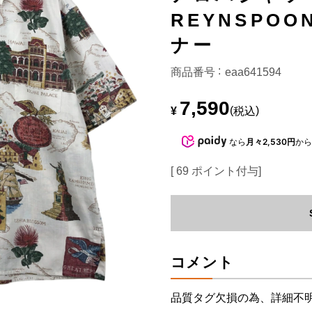
REYNSPO
ナー
商品番号
eaa641594
7,590
¥
税込
なら
月々2,530円
か
[
69
ポイント付与]
コメント
品質タグ欠損の為、詳細不