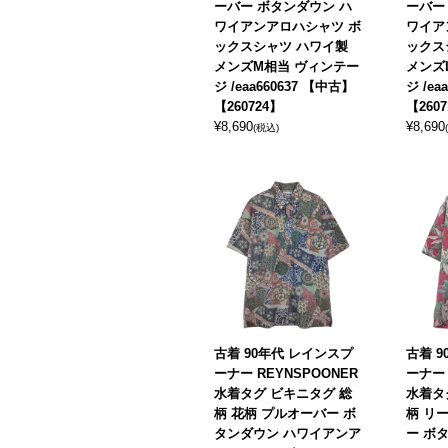
ーバー ボタンダウン ハ
ーバー
ワイアンアロハシャツ ボ
ワイア
ックスシャツ ハワイ製
ックス
メンズM相当 ヴィンテー
メンズ
ジ /eaa660637 【中古】
ジ /ea
【260724】
【260
¥
8,690
¥
8,690
(税込)
古着 90年代 レインスプ
古着 
ーナー REYNSPOONER
ーナー 
水着タグ ビキニタグ 総
水着タ
柄 花柄 プルオーバー ボ
柄 リ
タンダウン ハワイアンア
ー ボ