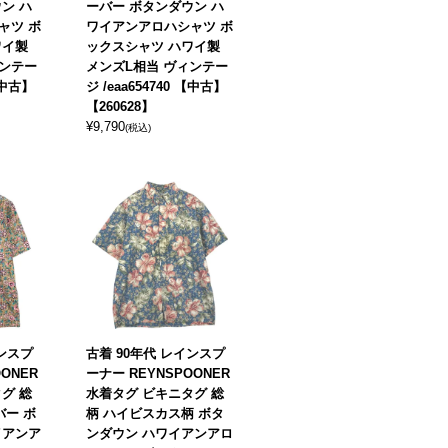
ン ハ
ーバー ボタンダウン ハ
ャツ ボ
ワイアンアロハシャツ ボ
ワイ製
ックスシャツ ハワイ製
ィンテー
メンズL相当 ヴィンテー
 【中古】
ジ /eaa654740 【中古】
【260628】
¥
9,790
(税込)
インスプ
古着 90年代 レインスプ
ONER
ーナー REYNSPOONER
グ 総
水着タグ ビキニタグ 総
バー ボ
柄 ハイビスカス柄 ボタ
イアンア
ンダウン ハワイアンアロ