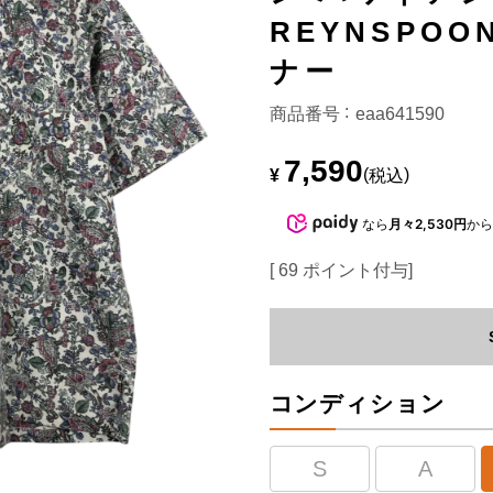
REYNSPO
ナー
商品番号
eaa641590
7,590
¥
税込
なら
月々2,530円
か
[
69
ポイント付与]
コンディション
S
A