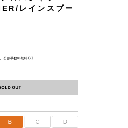
ONER/レインスプー
ら。分割手数料無料
SOLD OUT
B
C
D