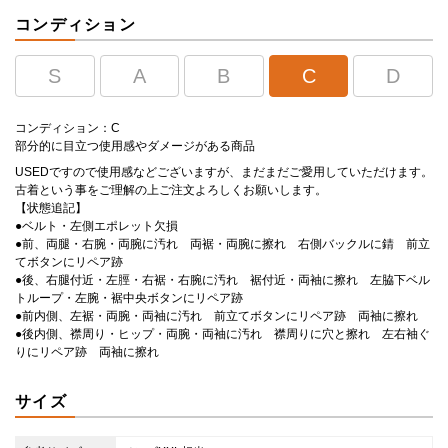
コンディション
S
A
B
C
D
コンディション：C
部分的に目立つ使用感やダメージがある商品
USEDですので使用感などございますが、まだまだご愛用していただけます。
古着という事をご理解の上ご注文よろしくお願いします。
【状態追記】
●ベルト・左側エポレット欠損
●前、両腿・右腕・両腕に汚れ 両裾・両腕に擦れ 右側バックルに錆 前立
てボタンにリペア跡
●後、右腿付近・左脛・右裾・右腕に汚れ 裾付近・両袖に擦れ 左脇下ベル
トループ・左腕・裾中央ボタンにリペア跡
●前内側、左裾・両腕・両袖に汚れ 前立てボタンにリペア跡 両袖に擦れ
●後内側、襟周り・ヒップ・両腕・両袖に汚れ 襟周りに穴と擦れ 左右袖ぐ
りにリペア跡 両袖に擦れ
サイズ