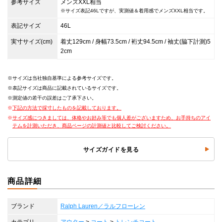
参考サイズ
メンズXXL相当
※サイズ表記46Lですが、実測値＆着用感でメンズXXL相当です。
表記サイズ
46L
実寸サイズ(cm)
着丈129cm / 身幅73.5cm / 裄丈94.5cm / 袖丈(脇下計測)5
2cm
サイズは当社独自基準による参考サイズです。
表記サイズは商品に記載されているサイズです。
測定値の若干の誤差はご了承下さい。
下記の方法で採寸したものを記載しております。
サイズ感につきましては、体格やお好み等でも個人差がございますため、お手持ちのアイ
テムを計測いただき、商品ページの計測値と比較してご検討ください。
サイズガイドを見る
商品詳細
ブランド
Ralph Lauren／ラルフローレン