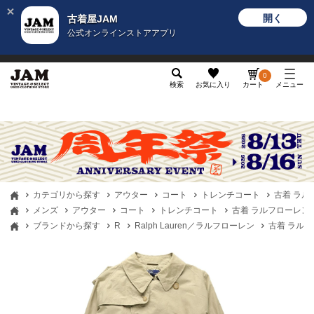
開く
古着屋JAM
公式オンラインストアアプリ
メンズ
レディース
カテゴリ
ヴィンテージ
グッ
0
検索
お気に入り
カート
メニュー
カテゴリから探す
アウター
コート
トレンチコート
古着 ラルフロ
メンズ
アウター
コート
トレンチコート
古着 ラルフローレン Ral
ブランドから探す
R
Ralph Lauren／ラルフローレン
古着 ラルフロー