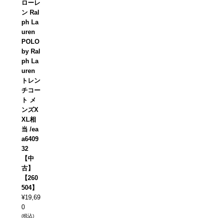
ローレ
ン Ral
ph La
uren
POLO
by Ral
ph La
uren
トレン
チコー
ト メ
ンズX
XL相
当 /ea
a6409
32
【中
古】
【260
504】
¥
19,69
0
(税込)