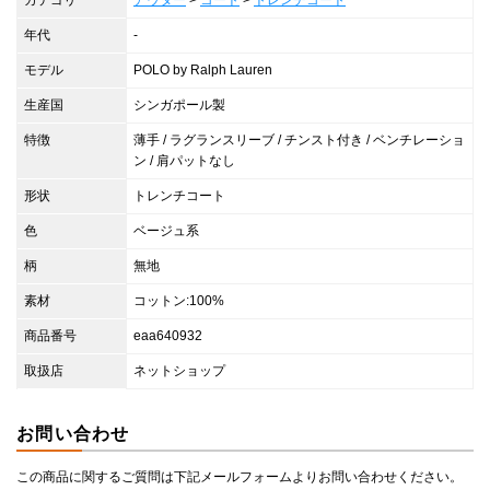
カテゴリ
アウター
>
コート
>
トレンチコート
年代
-
モデル
POLO by Ralph Lauren
生産国
シンガポール製
特徴
薄手 / ラグランスリーブ / チンスト付き / ベンチレーショ
ン / 肩パットなし
形状
トレンチコート
色
ベージュ系
柄
無地
素材
コットン:100%
商品番号
eaa640932
取扱店
ネットショップ
お問い合わせ
この商品に関するご質問は下記メールフォームよりお問い合わせください。