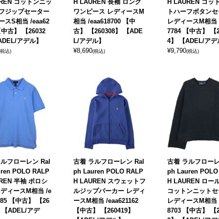
UREN コットンニッ
H LAUREN 長袖 ロング
H LAUREN コ
フジップセーター
ワンピース レディースM
トハーフボタンセ
スS相当 /eaa62
相当 /eaa618700 【中
レディースM相当 /
 【中古】 【26032
古】 【260308】 【ADE
7784 【中古】 【2
ADEL/アデル】
L/アデル】
4】 【ADEL/ア
¥
8,690
¥
9,790
(税込)
(税込)
(税込)
ルフローレン Ral
古着 ラルフローレン Ral
古着 ラルフローレン
uren POLO RALP
ph Lauren POLO RALP
ph Lauren POLO
UREN 半袖 ポロシ
H LAUREN スウェットフ
H LAUREN ロ
ディースM相当 /e
ルジップパーカー レディ
コットンニットセ
1985 【中古】 【26
ースM相当 /eaa621162
レディースM相当 /
】 【ADEL/アデ
【中古】 【260419】
8703 【中古】 【2