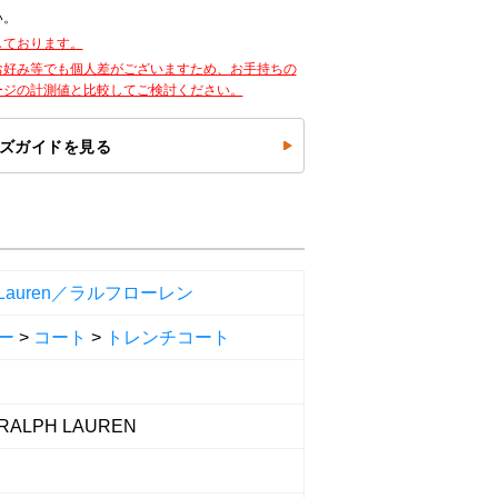
い。
しております。
お好み等でも個人差がございますため、お手持ちの
ージの計測値と比較してご検討ください。
ズガイドを見る
h Lauren／ラルフローレン
ー
>
コート
>
トレンチコート
RALPH LAUREN