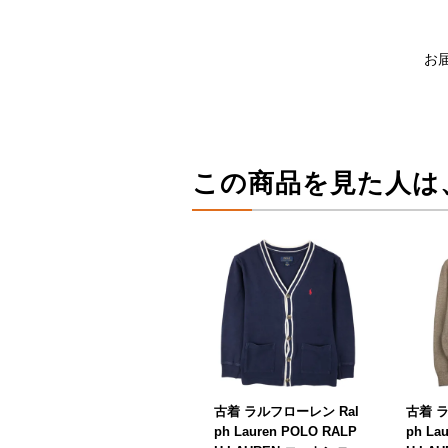
お
この商品を見た人は
古着 ラルフローレン Ral
古着 ラ
ph Lauren POLO RALP
ph La