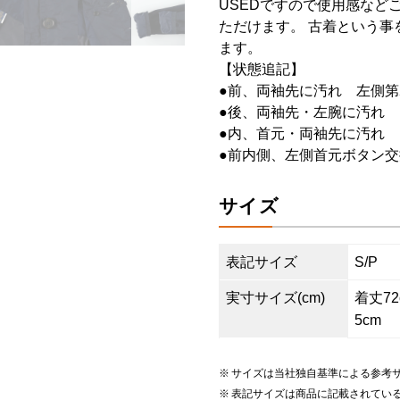
USEDですので使用感など
ただけます。 古着という事
ます。
【状態追記】
●前、両袖先に汚れ 左側第
●後、両袖先・左腕に汚れ
●内、首元・両袖先に汚れ
●前内側、左側首元ボタン交
サイズ
表記サイズ
S/P
実寸サイズ(cm)
着丈72c
5cm
サイズは当社独自基準による参考
表記サイズは商品に記載されてい