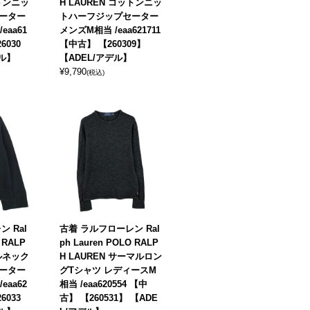
ットンニッ
H LAUREN コットンニッ
ーター
トハーフジップセーター
eaa61
メンズM相当 /eaa621711
6030
【中古】 【260309】
デル】
【ADEL/アデル】
¥
9,790
(税込)
 Ral
古着 ラルフローレン Ral
 RALP
ph Lauren POLO RALP
ールネック
H LAUREN サーマルロン
ーター
グTシャツ レディースM
eaa62
相当 /eaa620554 【中
6033
古】 【260531】 【ADE