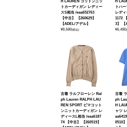
H LAUREN コットンニッ
H LA
トカーディガン レディー
トハー
スS相当 /eaa652763
レディー
【中古】 【260629】
1172
【ADEL/アデル】
3】 【
¥
8,690
¥
6,490
(税込)
古着 ラルフローレン Ral
古着 ラ
ph Lauren RALPH LAU
ph La
REN SPORT ピマコット
H LA
ンニットカーディガン レ
ャツ レ
ディースL相当 /eaa6187
aa64
74 【中古】 【260519】
0510