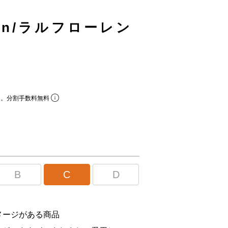
uren/ラルフローレン
ら。分割手数料無料
B
C
D
メージがある商品