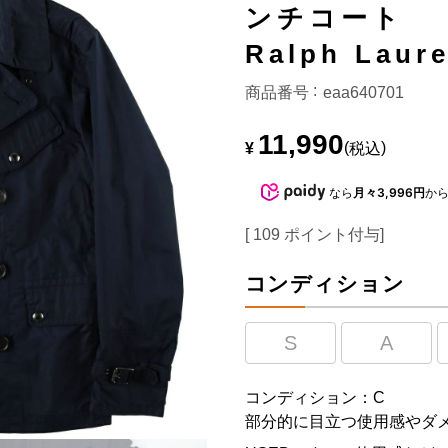
ンチコート
Ralph La
商品番号
eaa640701
11,990
¥
税込
なら
月々3,996円
か
[
109
ポイント付与]
コンディション
S
A
コンディション：C
部分的に目立つ使用感やダ