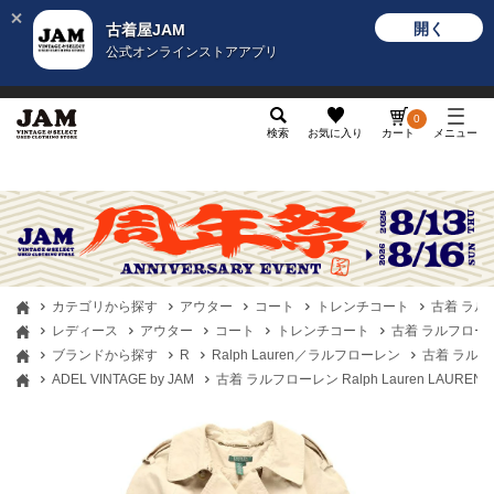
開く
古着屋JAM
公式オンラインストアアプリ
メンズ
レディース
カテゴリ
ヴィンテージ
グッ
0
検索
お気に入り
カート
メニュー
カテゴリから探す
アウター
コート
トレンチコート
古着 ラルフ
レディース
アウター
コート
トレンチコート
古着 ラルフローレン
ブランドから探す
R
Ralph Lauren／ラルフローレン
古着 ラルフロ
ADEL VINTAGE by JAM
古着 ラルフローレン Ralph Lauren LAUR