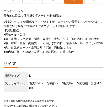
コンディション：C
部分的に目立つ使用感やダメージがある商品
USEDですので使用感などございますが、まだまだご愛用していただけます。
古着という事をご理解の上ご注文よろしくお願いします。
【状態追記】
●両袖ベルト欠損
●前、首元フック欠損 両腕・両袖先・腹部・左脛・裾に汚れ 右裾に擦れ
●後、右肩・左腕・両袖先・ふくらはぎに汚れ 両腰ベルトループにリペア跡
●内、首元チェーン・左腕にリペア跡 両袖先に汚れ
●前内側、胸・左腹部・左脛・右裾に汚れ 右脛に裂け
サイズ
表記サイズ
L
実寸サイズ(cm)
着丈104.5cm / 身幅53cm / 裄丈87cm / 袖丈(脇下計測)47
cm
サイズは当社独自基準による参考サイズです。
表記サイズは商品に記載されているサイズです。