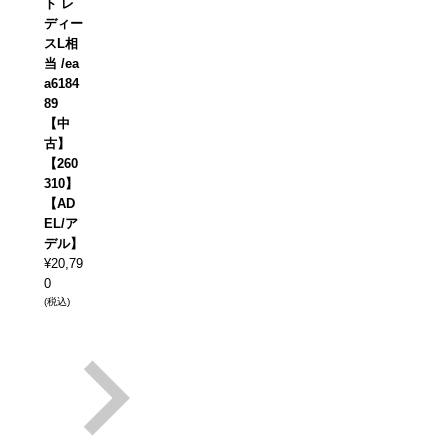
ト レ
ディー
スL相
当 /ea
a6184
89
【中
古】
【260
310】
【AD
EL/ア
デル】
¥
20,79
0
(税込)