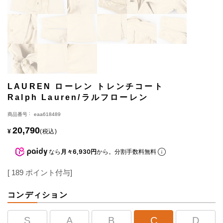
LAUREN ローレン トレンチコート
Ralph Lauren/ラルフローレン
商品番号
eaa618489
20,790
¥
税込
なら
月々6,930円
から。分割手数料無料
[
189
ポイント付与]
コンディション
S
A
B
C
D