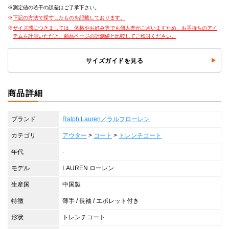
測定値の若干の誤差はご了承下さい。
下記の方法で採寸したものを記載しております。
サイズ感につきましては、体格やお好み等でも個人差がございますため、お手持ちのアイ
テムを計測いただき、商品ページの計測値と比較してご検討ください。
サイズガイドを見る
商品詳細
ブランド
Ralph Lauren／ラルフローレン
カテゴリ
アウター
>
コート
>
トレンチコート
年代
-
モデル
LAUREN ローレン
生産国
中国製
特徴
薄手 / 長袖 / エポレット付き
形状
トレンチコート