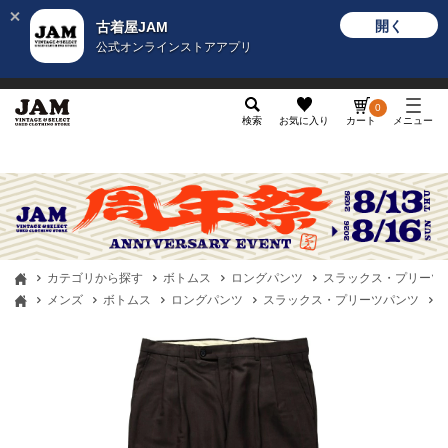
開く
古着屋JAM
公式オンラインストアアプリ
メンズ
レディース
カテゴリ
ヴィンテージ
グッ
0
検索
お気に入り
カート
メニュー
カテゴリから探す
ボトムス
ロングパンツ
スラックス・プリーツ
メンズ
ボトムス
ロングパンツ
スラックス・プリーツパンツ