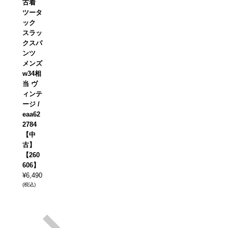
古着
ツータ
ック
スラッ
クスパ
ンツ
メンズ
w34相
当 ヴ
ィンテ
ージ /
eaa62
2784
【中
古】
【260
606】
¥
6,490
(税込)