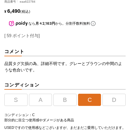
商品番号
eaa622784
6,490
¥
税込
なら
月々2,163円
から。分割手数料無料
[
59
ポイント付与]
コメント
品質タグ欠損の為、詳細不明です。グレーとブラウンの中間のよ
うな色合いです。
コンディション
S
A
B
C
D
コンディション：C
部分的に目立つ使用感やダメージがある商品
USEDですので使用感などございますが、まだまだご愛用していただけます。