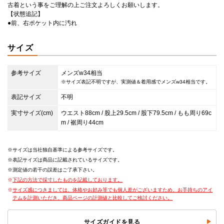
古着という事をご理解の上ご注文よろしくお願いします。
【状態追記】
●前、右ポケット内に汚れ
サイズ
参考サイズ
メンズw34相当
※サイズ表記不明ですが、実測値＆着用感でメンズw34相当です。
表記サイズ
不明
実寸サイズ(cm)
ウエスト88cm / 股上29.5cm / 股下79.5cm / もも周り69c
m / 裾周り44cm
サイズは当社独自基準による参考サイズです。
表記サイズは商品に記載されているサイズです。
測定値の若干の誤差はご了承下さい。
下記の方法で採寸したものを記載しております。
サイズ感につきましては、体格やお好み等でも個人差がございますため、お手持ちのアイ
テムを計測いただき、商品ページの計測値と比較してご検討ください。
サイズガイドを見る