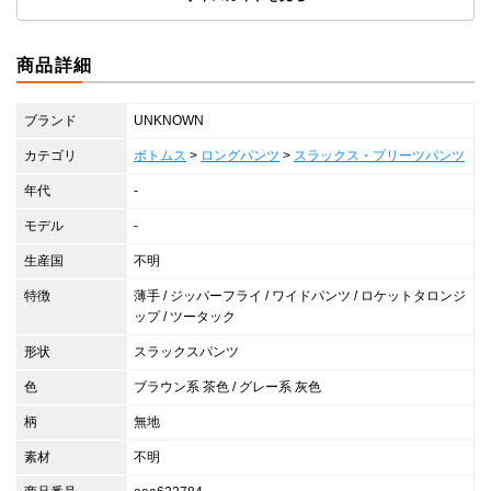
商品詳細
ブランド
UNKNOWN
カテゴリ
ボトムス
>
ロングパンツ
>
スラックス・プリーツパンツ
年代
-
モデル
-
生産国
不明
特徴
薄手 / ジッパーフライ / ワイドパンツ / ロケットタロンジ
ップ / ツータック
形状
スラックスパンツ
色
ブラウン系 茶色 / グレー系 灰色
柄
無地
素材
不明