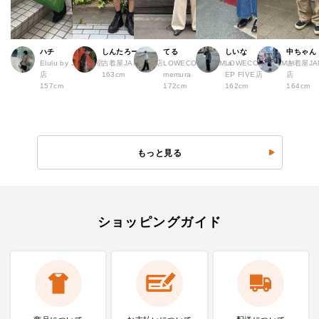
ハチ
しんたろー
てる
しいな
中ちゃん
Elulu by JAM 原宿
古着屋JAM 仙台店
LOWECO by JAM a
LOWECO by JAM H
古着屋JA
店
163cm
memura
EP FIVE店
店
157cm
172cm
162cm
164cm
もっと見る
ショッピングガイド