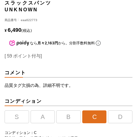
スラックスパンツ
UNKNOWN
商品番号
eaa622773
6,490
¥
税込
なら
月々2,163円
から。分割手数料無料
[
59
ポイント付与]
コメント
品質タグ欠損の為、詳細不明です。
コンディション
S
A
B
C
D
コンディション：C