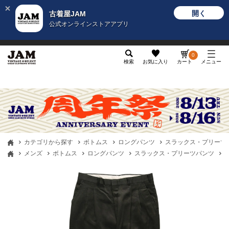
開く
古着屋JAM
公式オンラインストアアプリ
メンズ
レディース
カテゴリ
ヴィンテージ
グッ
0
検索
お気に入り
カート
メニュー
カテゴリから探す
ボトムス
ロングパンツ
スラックス・プリーツ
メンズ
ボトムス
ロングパンツ
スラックス・プリーツパンツ