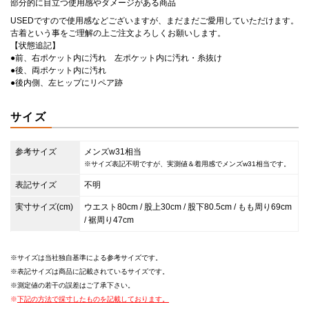
部分的に目立つ使用感やダメージがある商品
USEDですので使用感などございますが、まだまだご愛用していただけます。
古着という事をご理解の上ご注文よろしくお願いします。
【状態追記】
●前、右ポケット内に汚れ 左ポケット内に汚れ・糸抜け
●後、両ポケット内に汚れ
●後内側、左ヒップにリペア跡
サイズ
参考サイズ
メンズw31相当
※サイズ表記不明ですが、実測値＆着用感でメンズw31相当です。
表記サイズ
不明
実寸サイズ(cm)
ウエスト80cm / 股上30cm / 股下80.5cm / もも周り69cm
/ 裾周り47cm
サイズは当社独自基準による参考サイズです。
表記サイズは商品に記載されているサイズです。
測定値の若干の誤差はご了承下さい。
下記の方法で採寸したものを記載しております。