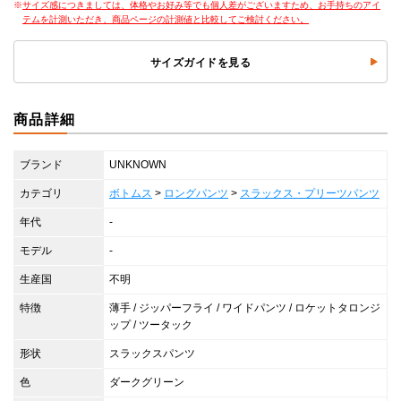
サイズ感につきましては、体格やお好み等でも個人差がございますため、お手持ちのアイ
テムを計測いただき、商品ページの計測値と比較してご検討ください。
サイズガイドを見る
商品詳細
ブランド
UNKNOWN
カテゴリ
ボトムス
>
ロングパンツ
>
スラックス・プリーツパンツ
年代
-
モデル
-
生産国
不明
特徴
薄手 / ジッパーフライ / ワイドパンツ / ロケットタロンジ
ップ / ツータック
形状
スラックスパンツ
色
ダークグリーン