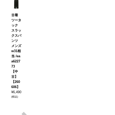
古着
ツータ
ック
スラッ
クスパ
ンツ
メンズ
w31相
当 /ea
a6227
73
【中
古】
【260
606】
¥
6,490
(税込)