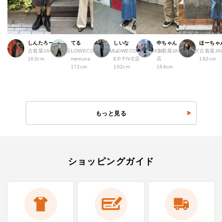
しんたろー
てる
しいな
中ちゃん
ほーちゃ
古着屋JAM 仙台店
LOWECO by JAM a
LOWECO by JAM H
古着屋JAM 下北沢
古着屋J
163cm
memura
EP FIVE店
店
162cm
172cm
162cm
164cm
もっと見る
ショッピングガイド