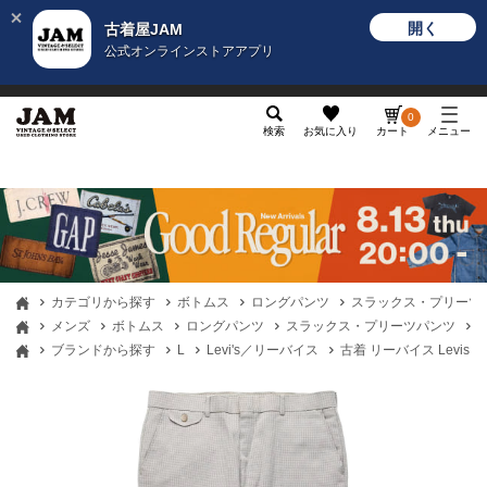
開く
古着屋JAM
公式オンラインストアアプリ
メンズ
レディース
カテゴリ
ヴィンテージ
グッ
0
検索
お気に入り
カート
メニュー
カテゴリから探す
ボトムス
ロングパンツ
スラックス・プリーツ
メンズ
ボトムス
ロングパンツ
スラックス・プリーツパンツ
古
ブランドから探す
L
Levi's／リーバイス
古着 リーバイス Levis 