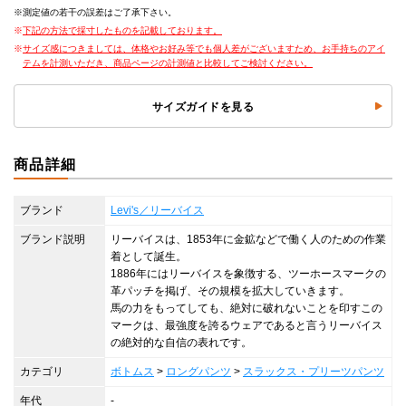
測定値の若干の誤差はご了承下さい。
下記の方法で採寸したものを記載しております。
サイズ感につきましては、体格やお好み等でも個人差がございますため、お手持ちのアイ
テムを計測いただき、商品ページの計測値と比較してご検討ください。
サイズガイドを見る
商品詳細
ブランド
Levi's／リーバイス
ブランド説明
リーバイスは、1853年に金鉱などで働く人のための作業
着として誕生。
1886年にはリーバイスを象徴する、ツーホースマークの
革パッチを掲げ、その規模を拡大していきます。
馬の力をもってしても、絶対に破れないことを印すこの
マークは、最強度を誇るウェアであると言うリーバイス
の絶対的な自信の表れです。
カテゴリ
ボトムス
>
ロングパンツ
>
スラックス・プリーツパンツ
年代
-