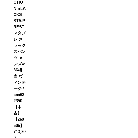
CTIO
N SLA
CKS
STA-P
REST
スタプ
レ ス
ラック
スパン
ツ メ
ンズw
36相
当 ヴ
ィンテ
ージ /
eaa62
2350
【中
古】
【260
606】
¥
10,89
0