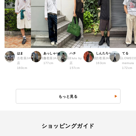
はま
あっしゃー
ハチ
しんたろー
てる
古着屋JAM 京都四条
古着屋JAM 原宿店
Elulu by JAM 原宿
古着屋JAM 仙台店
LOWECO 
店
177cm
店
163cm
memura
160cm
157cm
172cm
もっと見る
ショッピングガイド