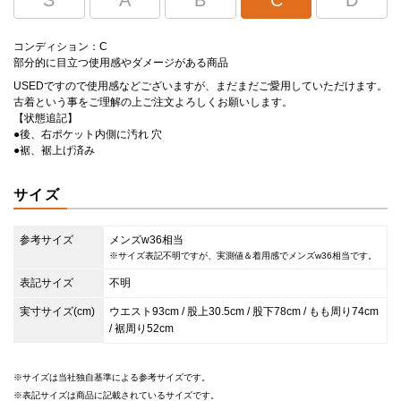
S
A
B
C
D
コンディション：C
部分的に目立つ使用感やダメージがある商品
USEDですので使用感などございますが、まだまだご愛用していただけます。
古着という事をご理解の上ご注文よろしくお願いします。
【状態追記】
●後、右ポケット内側に汚れ 穴
●裾、裾上げ済み
サイズ
参考サイズ
メンズw36相当
※サイズ表記不明ですが、実測値＆着用感でメンズw36相当です。
表記サイズ
不明
実寸サイズ(cm)
ウエスト93cm / 股上30.5cm / 股下78cm / もも周り74cm
/ 裾周り52cm
サイズは当社独自基準による参考サイズです。
表記サイズは商品に記載されているサイズです。