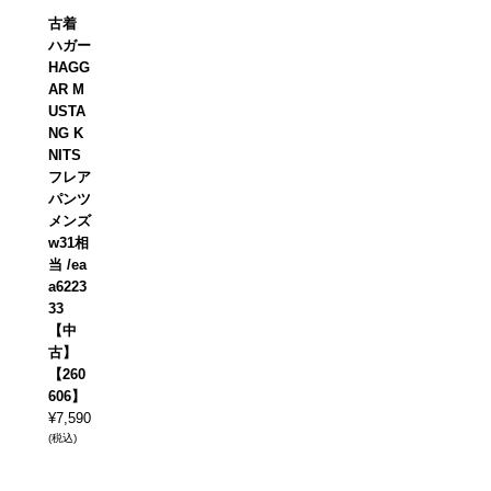
古着
ハガー
HAGG
AR M
USTA
NG K
NITS
フレア
パンツ
メンズ
w31相
当 /ea
a6223
33
【中
古】
【260
606】
¥
7,590
(税込)