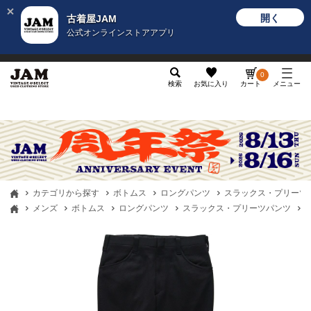
開く
古着屋JAM
公式オンラインストアアプリ
メンズ
レディース
カテゴリ
ヴィンテージ
グッ
0
検索
お気に入り
カート
メニュー
カテゴリから探す
ボトムス
ロングパンツ
スラックス・プリーツ
メンズ
ボトムス
ロングパンツ
スラックス・プリーツパンツ
古