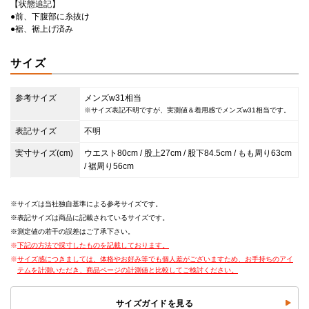
【状態追記】
●前、下腹部に糸抜け
●裾、裾上げ済み
サイズ
参考サイズ
メンズw31相当
※サイズ表記不明ですが、実測値＆着用感でメンズw31相当です。
表記サイズ
不明
実寸サイズ(cm)
ウエスト80cm / 股上27cm / 股下84.5cm / もも周り63cm
/ 裾周り56cm
サイズは当社独自基準による参考サイズです。
表記サイズは商品に記載されているサイズです。
測定値の若干の誤差はご了承下さい。
下記の方法で採寸したものを記載しております。
サイズ感につきましては、体格やお好み等でも個人差がございますため、お手持ちのアイ
テムを計測いただき、商品ページの計測値と比較してご検討ください。
サイズガイドを見る