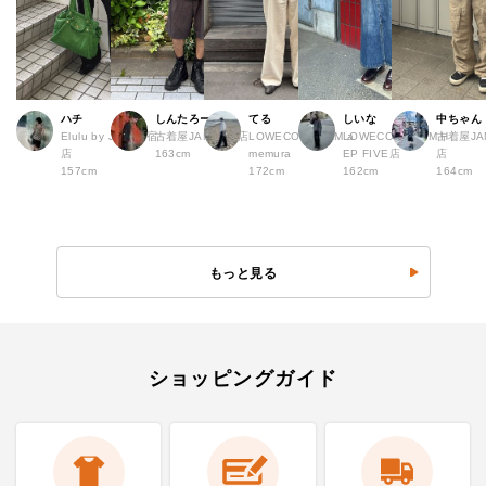
ハチ
しんたろー
てる
しいな
中ちゃん
Elulu by JAM 原宿
古着屋JAM 仙台店
LOWECO by JAM a
LOWECO by JAM H
古着屋JA
店
163cm
memura
EP FIVE店
店
157cm
172cm
162cm
164cm
もっと見る
ショッピングガイド