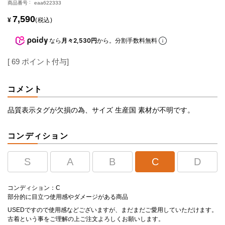
商品番号
eaa622333
7,590
¥
税込
なら
月々2,530円
から。分割手数料無料
[
69
ポイント付与]
コメント
品質表示タグが欠損の為、サイズ 生産国 素材が不明です。
コンディション
S
A
B
C
D
コンディション：C
部分的に目立つ使用感やダメージがある商品
USEDですので使用感などございますが、まだまだご愛用していただけます。
古着という事をご理解の上ご注文よろしくお願いします。