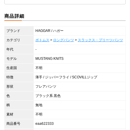
商品詳細
ブランド
HAGGAR / ハガー
カテゴリ
ボトムス
>
ロングパンツ
>
スラックス・プリーツパンツ
年代
-
モデル
MUSTANG KNITS
生産国
不明
特徴
薄手 / ジッパーフライ / SCOVILLジップ
形状
フレアパンツ
色
ブラック系 黒色
柄
無地
素材
不明
商品番号
eaa622333