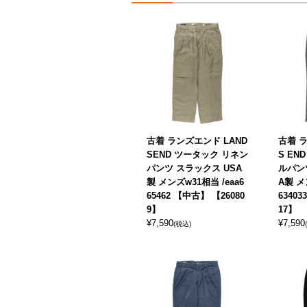
古着 ランズエンド LAND
古着 ラ
SEND ツータック リネン
S EN
パンツ スラックス USA
ルパン
製 メンズw31相当 /eaa6
A製 メ
65462 【中古】 【26080
6340
9】
17】
¥
7,590
¥
7,590
(税込)