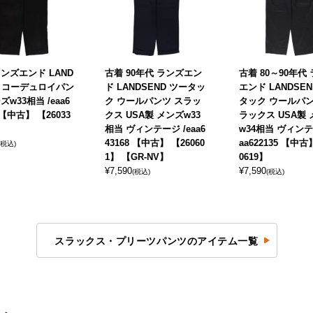
ンズエンド LAND
古着 90年代 ランズエン
古着 80～90年代
ND コーデュロイパン
ド LANDSEND ツータッ
エンド LANDSEN
ズw33相当 /eaa6
ク ウールパンツ スラッ
タック ウールパン
8 【中古】 【26033
クス USA製 メンズw33
ラックス USA製
相当 ヴィンテージ /eaa6
w34相当 ヴィンテ
43168 【中古】 【26060
aa622135 【中古
(税込)
1】 【GR-NV】
0619】
¥
7,590
¥
7,590
(税込)
(税込)
スラックス・プリーツパンツのアイテム一覧