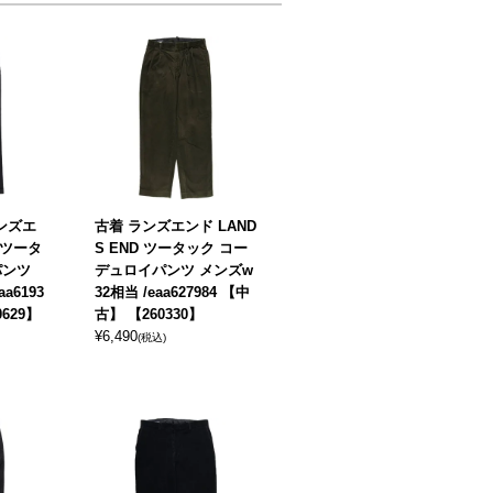
ランズエ
古着 ランズエンド LAND
 ツータ
S END ツータック コー
パンツ
デュロイパンツ メンズw
a6193
32相当 /eaa627984 【中
0629】
古】 【260330】
¥
6,490
(税込)