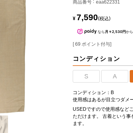
商品番号
eaa622331
7,590
¥
税込
なら
月々2,530円
か
[
69
ポイント付与]
コンディション
S
A
コンディション：B
使用感はあるが目立つダメ
USEDですので使用感など
ただけます。 古着という事
ます。