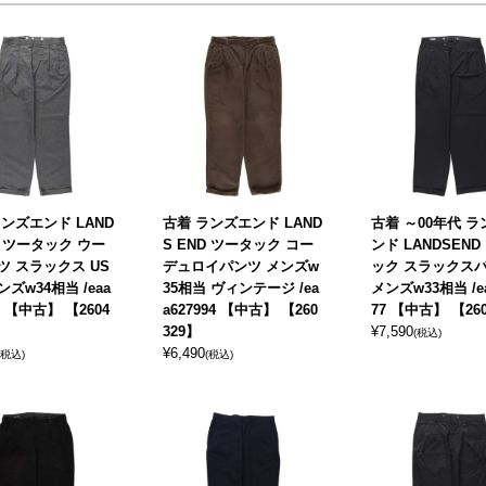
ンズエンド LAND
古着 ランズエンド LAND
古着 ～00年代 
D ツータック ウー
S END ツータック コー
ンド LANDSEND
ツ スラックス US
デュロイパンツ メンズw
ック スラックス
ンズw34相当 /eaa
35相当 ヴィンテージ /ea
メンズw33相当 /ea
33 【中古】 【2604
a627994 【中古】 【260
77 【中古】 【26
329】
¥
7,590
(税込)
¥
6,490
(税込)
(税込)