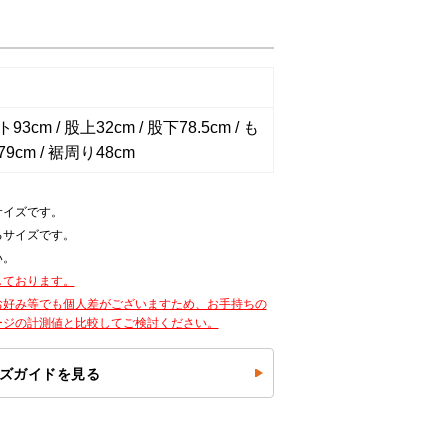
3cm / 股上32cm / 股下78.5cm / も
9cm / 裾周り48cm
サイズです。
るサイズです。
い。
しております。
お好み等でも個人差がございますため、お手持ちの
ージの計測値と比較してご検討ください。
ズガイドを見る