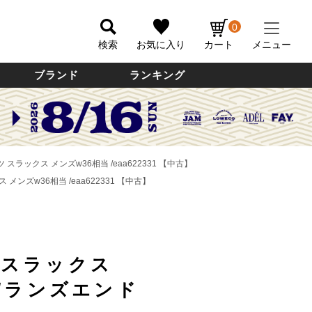
0
検索
お気に入り
カート
メニュー
ブランド
ランキング
 スラックス メンズw36相当 /eaa622331 【中古】
メンズw36相当 /eaa622331 【中古】
 スラックス
D/ランズエンド