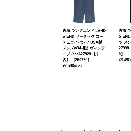
古着 ランズエンド LAND
古着 ラ
S END ツータック コー
S E
デュロイパンツ USA製
ツ メン
メンズw34相当 ヴィンテ
2799
ージ /eaa627828 【中
0】
古】 【260330】
¥
6,490
¥
7,590
(税込)