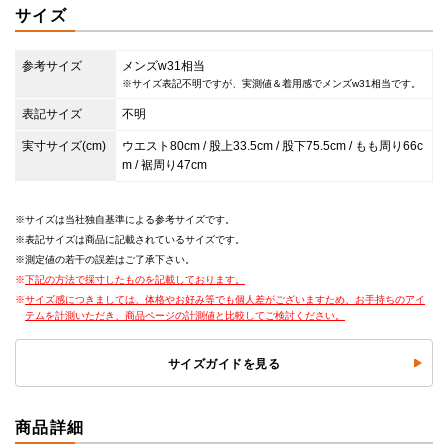
サイズ
参考サイズ
メンズw31相当
※サイズ表記不明ですが、実測値＆着用感でメンズw31相当です。
表記サイズ
不明
実寸サイズ(cm)
ウエスト80cm / 股上33.5cm / 股下75.5cm / もも周り66c
m / 裾周り47cm
サイズは当社独自基準による参考サイズです。
表記サイズは商品に記載されているサイズです。
測定値の若干の誤差はご了承下さい。
下記の方法で採寸したものを記載しております。
サイズ感につきましては、体格やお好み等でも個人差がございますため、お手持ちのアイ
テムを計測いただき、商品ページの計測値と比較してご検討ください。
サイズガイドを見る
商品詳細