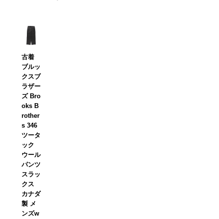
古着
ブルッ
クスブ
ラザー
ズ Bro
oks B
rother
s 346
ツータ
ック
ウール
パンツ
スラッ
クス
カナダ
製 メ
ンズw