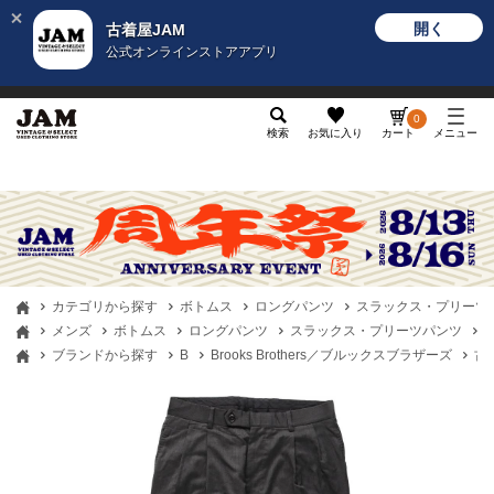
開く
古着屋JAM
公式オンラインストアアプリ
メンズ
レディース
カテゴリ
ヴィンテージ
グッ
0
検索
お気に入り
カート
メニュー
カテゴリから探す
ボトムス
ロングパンツ
スラックス・プリーツ
メンズ
ボトムス
ロングパンツ
スラックス・プリーツパンツ
古
ブランドから探す
B
Brooks Brothers／ブルックスブラザーズ
古着