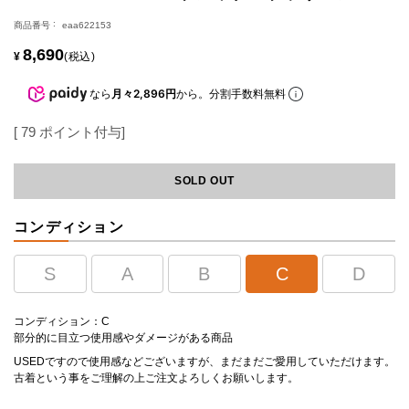
商品番号
eaa622153
8,690
¥
税込
なら
月々2,896円
から。分割手数料無料
[
79
ポイント付与]
SOLD OUT
コンディション
S
A
B
C
D
コンディション：C
部分的に目立つ使用感やダメージがある商品
USEDですので使用感などございますが、まだまだご愛用していただけます。
古着という事をご理解の上ご注文よろしくお願いします。