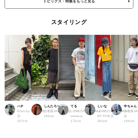
トピックス・特集をもっと見る
スタイリング
ハチ
しんたろー
てる
しいな
中ちゃん
Elulu by JAM 原宿
古着屋JAM 仙台店
LOWECO by JAM a
LOWECO by JAM H
古着屋JA
店
163cm
memura
EP FIVE店
店
157cm
172cm
162cm
164cm