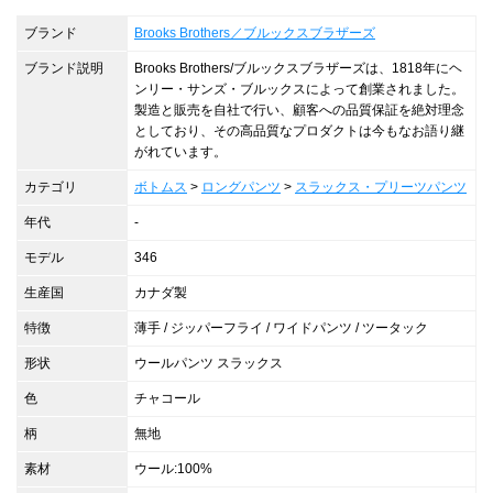
ブランド
Brooks Brothers／ブルックスブラザーズ
ブランド説明
Brooks Brothers/ブルックスブラザーズは、1818年にヘ
ンリー・サンズ・ブルックスによって創業されました。
製造と販売を自社で行い、顧客への品質保証を絶対理念
としており、その高品質なプロダクトは今もなお語り継
がれています。
カテゴリ
ボトムス
>
ロングパンツ
>
スラックス・プリーツパンツ
年代
-
モデル
346
生産国
カナダ製
特徴
薄手 / ジッパーフライ / ワイドパンツ / ツータック
形状
ウールパンツ スラックス
色
チャコール
柄
無地
素材
ウール:100%