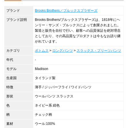
ブランド
Brooks Brothers／ブルックスブラザーズ
ブランド説明
Brooks Brothers/ブルックスブラザーズは、1818年にヘ
ンリー・サンズ・ブルックスによって創業されました。
製造と販売を自社で行い、顧客への品質保証を絶対理念
としており、その高品質なプロダクトは今もなお語り継
がれています。
カテゴリ
ボトムス
>
ロングパンツ
>
スラックス・プリーツパンツ
年代
-
モデル
Madison
生産国
タイランド製
特徴
薄手 / ジッパーフライ / ワイドパンツ
形状
ウールパンツ スラックス
色
ネイビー系 紺色
柄
チェック柄
素材
ウール:100%