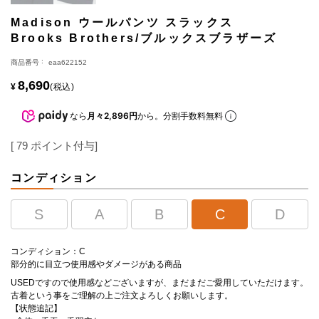
Madison ウールパンツ スラックス
Brooks Brothers/ブルックスブラザーズ
商品番号
eaa622152
8,690
¥
税込
なら
月々2,896円
から。分割手数料無料
[
79
ポイント付与]
コンディション
S
A
B
C
D
コンディション：C
部分的に目立つ使用感やダメージがある商品
USEDですので使用感などございますが、まだまだご愛用していただけます。
古着という事をご理解の上ご注文よろしくお願いします。
【状態追記】