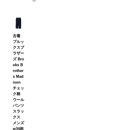
古着
ブルッ
クスブ
ラザー
ズ Bro
oks B
rother
s Mad
ison
チェッ
ク柄
ウール
パンツ
スラッ
クス
メンズ
w34相