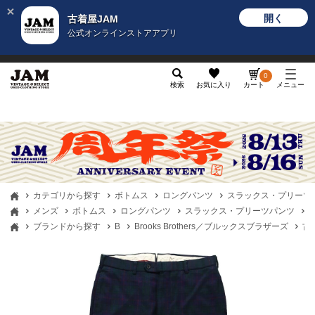
開く
古着屋JAM
公式オンラインストアアプリ
メンズ
レディース
カテゴリ
ヴィンテージ
グッ
0
検索
お気に入り
カート
メニュー
カテゴリから探す
ボトムス
ロングパンツ
スラックス・プリーツ
メンズ
ボトムス
ロングパンツ
スラックス・プリーツパンツ
古
ブランドから探す
B
Brooks Brothers／ブルックスブラザーズ
古着