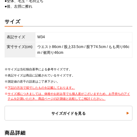
●全体、毛玉・毛羽立ち
●後、左脛に擦れ
サイズ
表記サイズ
W34
実寸サイズ(cm)
ウエスト86cm / 股上33.5cm / 股下74.5cm / もも周り66c
m / 裾周り46cm
サイズは当社独自基準による参考サイズです。
表記サイズは商品に記載されているサイズです。
測定値の若干の誤差はご了承下さい。
下記の方法で採寸したものを記載しております。
サイズ感につきましては、体格やお好み等でも個人差がございますため、お手持ちのアイ
テムを計測いただき、商品ページの計測値と比較してご検討ください。
サイズガイドを見る
商品詳細