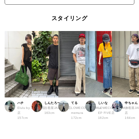
スタイリング
ハチ
しんたろー
てる
しいな
中ちゃん
Elulu by JAM 原宿
古着屋JAM 仙台店
LOWECO by JAM a
LOWECO by JAM H
古着屋JA
店
163cm
memura
EP FIVE店
店
157cm
172cm
162cm
164cm