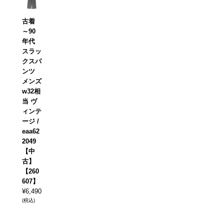
古着
～90
年代
スラッ
クスパ
ンツ
メンズ
w32相
当 ヴ
ィンテ
ージ /
eaa62
2049
【中
古】
【260
607】
¥
6,490
(税込)