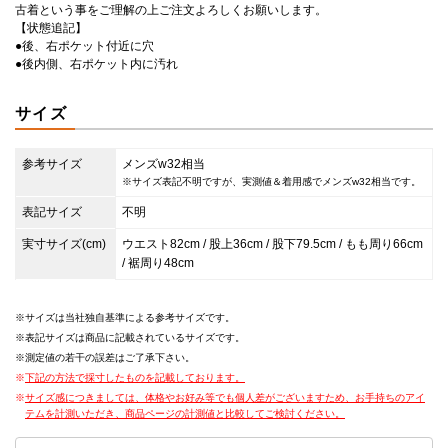
古着という事をご理解の上ご注文よろしくお願いします。
【状態追記】
●後、右ポケット付近に穴
●後内側、右ポケット内に汚れ
サイズ
参考サイズ
メンズw32相当
※サイズ表記不明ですが、実測値＆着用感でメンズw32相当です。
表記サイズ
不明
実寸サイズ(cm)
ウエスト82cm / 股上36cm / 股下79.5cm / もも周り66cm
/ 裾周り48cm
サイズは当社独自基準による参考サイズです。
表記サイズは商品に記載されているサイズです。
測定値の若干の誤差はご了承下さい。
下記の方法で採寸したものを記載しております。
サイズ感につきましては、体格やお好み等でも個人差がございますため、お手持ちのアイ
テムを計測いただき、商品ページの計測値と比較してご検討ください。