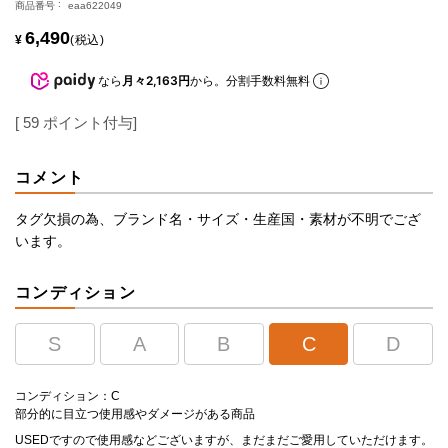
商品番号
eaa622049
6,490
¥
税込
なら
月々2,163円
から。分割手数料無料
[
59
ポイント付与]
コメント
タグ欠損の為、ブランド名・サイズ・生産国・素材が不明でござ
います。
コンディション
S
A
B
C
D
コンディション：C
部分的に目立つ使用感やダメージがある商品
USEDですので使用感などございますが、まだまだご愛用していただけます。