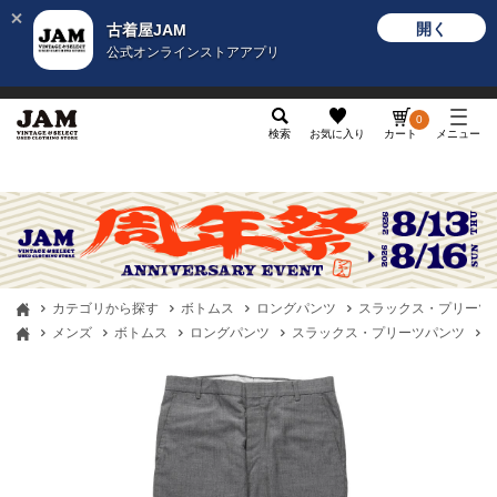
開く
古着屋JAM
公式オンラインストアアプリ
メンズ
レディース
カテゴリ
ヴィンテージ
グッ
0
検索
お気に入り
カート
メニュー
カテゴリから探す
ボトムス
ロングパンツ
スラックス・プリーツ
メンズ
ボトムス
ロングパンツ
スラックス・プリーツパンツ