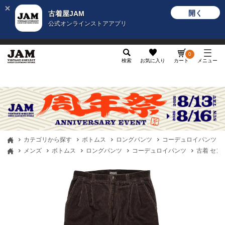
開く
古着屋JAM
公式オンラインストアアプリ
メンズ
レディース
カテゴリ
ヴィンテージ
グッ
0
検索
お気に入り
カート
メニュー
カテゴリから探す
ボトムス
ロングパンツ
コーデュロイパンツ
メンズ
ボトムス
ロングパンツ
コーデュロイパンツ
古着 セント