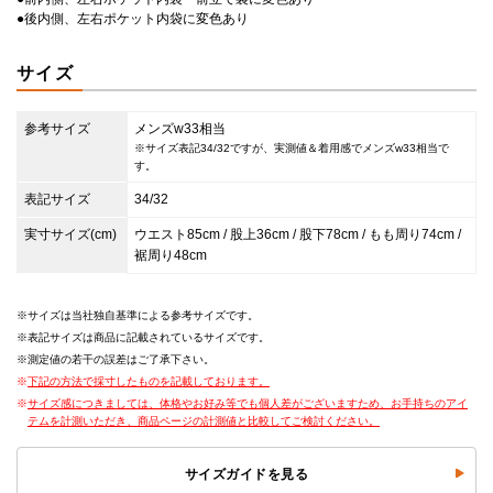
●後内側、左右ポケット内袋に変色あり
サイズ
参考サイズ
メンズw33相当
※サイズ表記34/32ですが、実測値＆着用感でメンズw33相当で
す。
表記サイズ
34/32
実寸サイズ(cm)
ウエスト85cm / 股上36cm / 股下78cm / もも周り74cm /
裾周り48cm
サイズは当社独自基準による参考サイズです。
表記サイズは商品に記載されているサイズです。
測定値の若干の誤差はご了承下さい。
下記の方法で採寸したものを記載しております。
サイズ感につきましては、体格やお好み等でも個人差がございますため、お手持ちのアイ
テムを計測いただき、商品ページの計測値と比較してご検討ください。
サイズガイドを見る