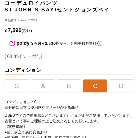
コーデュロイパンツ
ST.JOHN’S BAY/セントジョンズベイ
商品番号
eaa627261
7,590
¥
税込
なら
月々2,530円
から。分割手数料無料
[
69
ポイント付与]
コンディション
S
A
B
C
D
コンディション：C
部分的に目立つ使用感やダメージがある商品
USEDですので使用感などございますが、まだまだご愛用していただけます。
古着という事をご理解の上ご注文よろしくお願いします。
【状態追記】
●前、前立て裏に変色あり
●前内側、左右ポケット内袋・前立て裏に変色あり