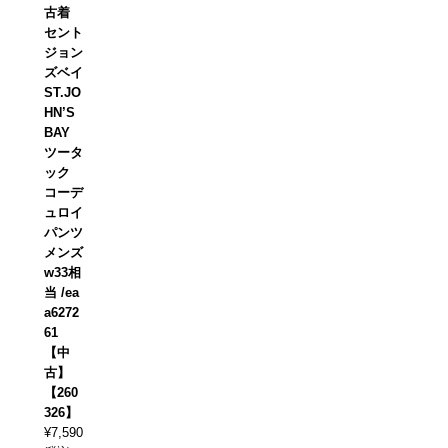
古着
セント
ジョン
ズベイ
ST.JO
HN’S
BAY
ツータ
ック
コーデ
ュロイ
パンツ
メンズ
w33相
当 /ea
a6272
61
【中
古】
【260
326】
¥
7,590