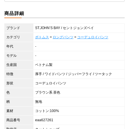
商品詳細
ブランド
ST.JOHN’S BAY / セントジョンズベイ
カテゴリ
ボトムス
>
ロングパンツ
>
コーデュロイパンツ
年代
-
モデル
-
生産国
ベトナム製
特徴
厚手 / ワイドパンツ / ジッパーフライ / ツータック
形状
コーデュロイパンツ
色
ブラウン系 茶色
柄
無地
素材
コットン:100%
商品番号
eaa627261