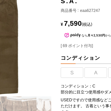
S.A.
商品番号
eaa627247
7,590
¥
税込
なら
月々2,530円
か
[
69
ポイント付与]
コンディション
S
A
コンディション：C
部分的に目立つ使用感やダ
USEDですので使用感など
ただけます。 古着という事