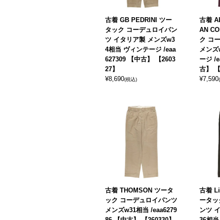
古着 GB PEDRINI ツー
古着 AL
タック コーデュロイパン
AN C
ツ イタリア製 メンズw3
ク コ
4相当 ヴィンテージ /eaa
メンズ
627309 【中古】 【2603
ージ /e
27】
古】 【
¥
8,690
¥
7,590
(税込)
古着 THOMSON ツータ
古着 Li
ック コーデュロイパンツ
ータッ
メンズw31相当 /eaa6279
ンツ 
86 【中古】 【260330】
36相当 