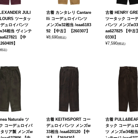
EXANDER JULI
古着 カンタレリ Cantare
古着 HENRY GRE
OLOURS ツータッ
lli コーデュロイパンツ
ツータック コー
ーデュロイパンツ
メンズw32相当 /eaa6183
パンツ メンズw33
w34相当 ヴィンテ
92 【中古】 【260307】
aa627825 【中古
aa627821 【中
¥
8,690
0330】
(税込)
260409】
¥
7,590
(税込)
(税込)
nea Naturale ツ
古着 KEITHSPORT コー
古着 PULL&BEA
ク コーデュロイパ
デュロイパンツ メンズw
タック コーデュ
イタリア製 メンズw
33相当 /eaa620120 【中
ツ メンズw34相当
/eaa627806 【中
古】 【260420】
ンテージ /eaa627