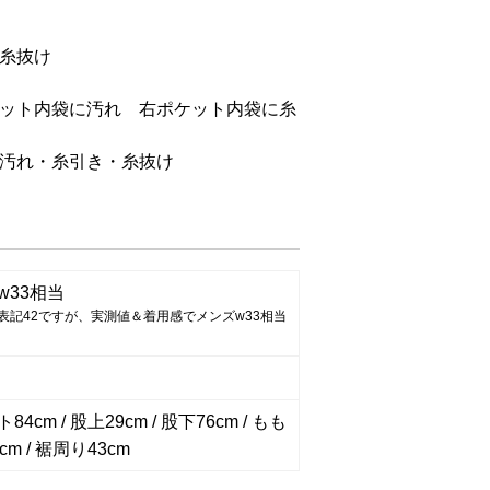
糸抜け
ケット内袋に汚れ 右ポケット内袋に糸
に汚れ・糸引き・糸抜け
w33相当
表記42ですが、実測値＆着用感でメンズw33相当
4cm / 股上29cm / 股下76cm / もも
cm / 裾周り43cm