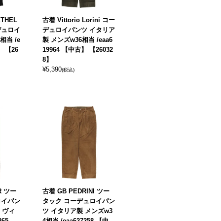
THEL
古着 Vittorio Lorini コー
デュロイ
デュロイパンツ イタリア
相当 /e
製 メンズw36相当 /eaa6
】 【26
19964 【中古】 【26032
8】
¥
5,390
(税込)
R ツー
古着 GB PEDRINI ツー
ロイパン
タック コーデュロイパン
 ヴィ
ツ イタリア製 メンズw3
265
4相当 /eaa627258 【中