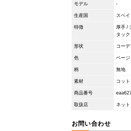
モデル
-
生産国
スペイ
特徴
厚手 /
タック
形状
コーデ
色
ベージ
柄
無地
素材
コットン
商品番号
eaa62
取扱店
ネット
お問い合わせ