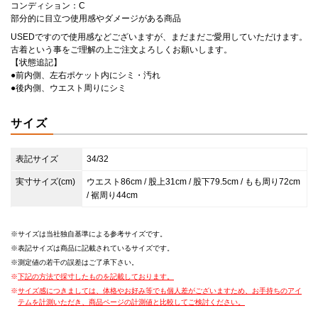
コンディション：C
部分的に目立つ使用感やダメージがある商品
USEDですので使用感などございますが、まだまだご愛用していただけます。
古着という事をご理解の上ご注文よろしくお願いします。
【状態追記】
●前内側、左右ポケット内にシミ・汚れ
●後内側、ウエスト周りにシミ
サイズ
表記サイズ
34/32
実寸サイズ(cm)
ウエスト86cm / 股上31cm / 股下79.5cm / もも周り72cm
/ 裾周り44cm
サイズは当社独自基準による参考サイズです。
表記サイズは商品に記載されているサイズです。
測定値の若干の誤差はご了承下さい。
下記の方法で採寸したものを記載しております。
サイズ感につきましては、体格やお好み等でも個人差がございますため、お手持ちのアイ
テムを計測いただき、商品ページの計測値と比較してご検討ください。