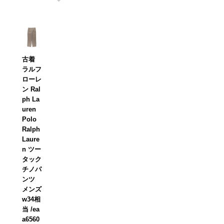
古着
ラルフ
ローレ
ン Ral
ph La
uren
Polo
Ralph
Laure
n ツー
タック
チノパ
ンツ
メンズ
w34相
当 /ea
a6560