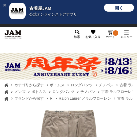
開く
古着屋JAM
公式オンラインストアアプリ
メンズ
レディース
カテゴリ
ヴィンテージ
グッ
0
検索
お気に入り
カート
メニュー
カテゴリから探す
ボトムス
ロングパンツ
チノパン
古着 ラルフロ
メンズ
ボトムス
ロングパンツ
チノパン
古着 ラルフローレン Ral
ブランドから探す
R
Ralph Lauren／ラルフローレン
古着 ラルフロー