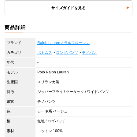
サイズガイドを見る
商品詳細
ブランド
Ralph Lauren／ラルフローレン
カテゴリ
ボトムス
>
ロングパンツ
>
チノパン
年代
-
モデル
Polo Ralph Lauren
生産国
スリランカ製
特徴
ジッパーフライ / ツータック / ワイドパンツ
形状
チノパンツ
色
カーキ系 ベージュ
柄
無地 / ロゴパッチ
素材
コットン:100%