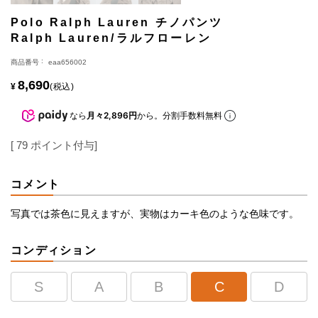
Polo Ralph Lauren チノパンツ
Ralph Lauren/ラルフローレン
商品番号
eaa656002
8,690
¥
税込
なら
月々2,896円
から。分割手数料無料
[
79
ポイント付与]
コメント
写真では茶色に見えますが、実物はカーキ色のような色味です。
コンディション
S
A
B
C
D