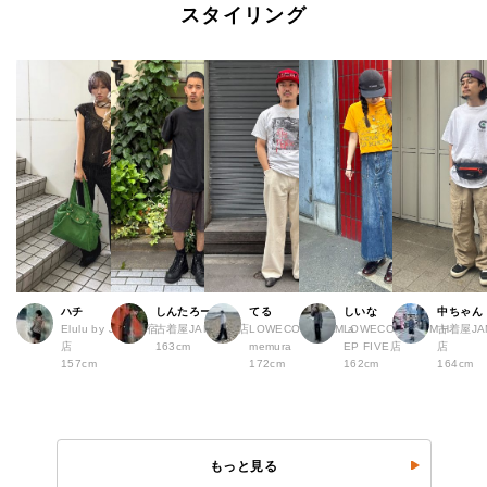
スタイリング
ハチ
しんたろー
てる
しいな
中ちゃん
Elulu by JAM 原宿
古着屋JAM 仙台店
LOWECO by JAM a
LOWECO by JAM H
古着屋JA
店
163cm
memura
EP FIVE店
店
157cm
172cm
162cm
164cm
もっと見る