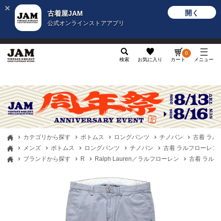
開く
古着屋JAM
公式オンラインストアアプリ
メンズ
レディース
カテゴリ
ヴィンテージ
グッ
0
検索
お気に入り
カート
メニュー
カテゴリから探す
ボトムス
ロングパンツ
チノパン
古着 ラルフロ
メンズ
ボトムス
ロングパンツ
チノパン
古着 ラルフローレン Ral
ブランドから探す
R
Ralph Lauren／ラルフローレン
古着 ラルフロー