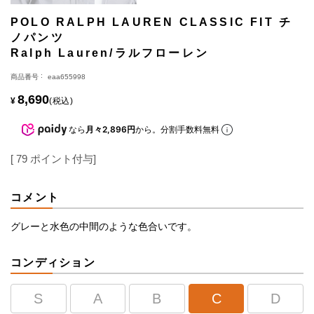
POLO RALPH LAUREN CLASSIC FIT チ
ノパンツ
Ralph Lauren/ラルフローレン
商品番号
eaa655998
8,690
¥
税込
なら
月々2,896円
から。分割手数料無料
[
79
ポイント付与]
コメント
グレーと水色の中間のような色合いです。
コンディション
S
A
B
C
D