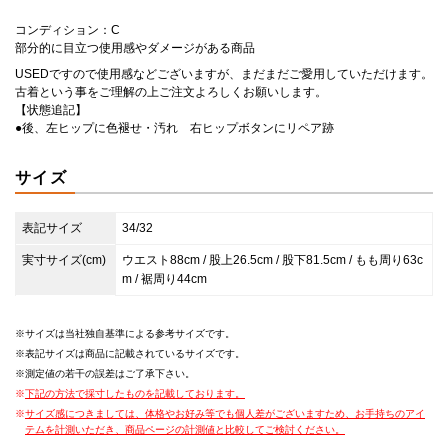
コンディション：C
部分的に目立つ使用感やダメージがある商品
USEDですので使用感などございますが、まだまだご愛用していただけます。
古着という事をご理解の上ご注文よろしくお願いします。
【状態追記】
●後、左ヒップに色褪せ・汚れ 右ヒップボタンにリペア跡
サイズ
表記サイズ
34/32
実寸サイズ(cm)
ウエスト88cm / 股上26.5cm / 股下81.5cm / もも周り63c
m / 裾周り44cm
サイズは当社独自基準による参考サイズです。
表記サイズは商品に記載されているサイズです。
測定値の若干の誤差はご了承下さい。
下記の方法で採寸したものを記載しております。
サイズ感につきましては、体格やお好み等でも個人差がございますため、お手持ちのアイ
テムを計測いただき、商品ページの計測値と比較してご検討ください。