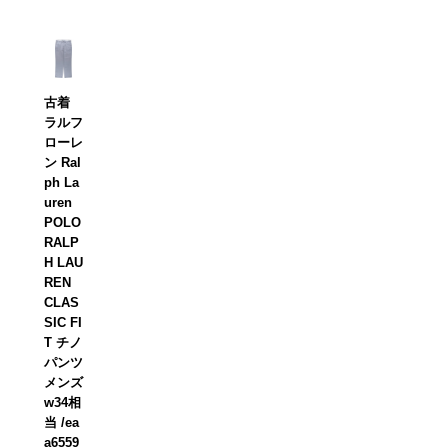
古着
ラルフ
ローレ
ン Ral
ph La
uren
POLO
RALP
H LAU
REN
CLAS
SIC FI
T チノ
パンツ
メンズ
w34相
当 /ea
a6559