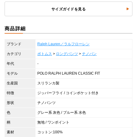
サイズガイドを見る
商品詳細
ブランド
Ralph Lauren／ラルフローレン
カテゴリ
ボトムス
>
ロングパンツ
>
チノパン
年代
-
モデル
POLO RALPH LAUREN CLASSIC FIT
生産国
スリランカ製
特徴
ジッパーフライ / コインポケット付き
形状
チノパンツ
色
グレー系 灰色 / ブルー系 水色
柄
無地 / ワンポイント
素材
コットン:100%