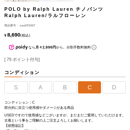
POLO by Ralph Lauren チノパンツ
Ralph Lauren/ラルフローレン
商品番号
eaa655997
8,690
¥
税込
なら
月々2,896円
から。分割手数料無料
[
79
ポイント付与]
コンディション
S
A
B
C
D
コンディション：C
部分的に目立つ使用感やダメージがある商品
USEDですので使用感などございますが、まだまだご愛用していただけます。
古着という事をご理解の上ご注文よろしくお願いします。
【状態追記】