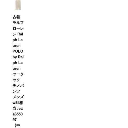
古着
ラルフ
ローレ
ン Ral
ph La
uren
POLO
by Ral
ph La
uren
ツータ
ック
チノパ
ンツ
メンズ
w35相
当 /ea
a6559
97
【中