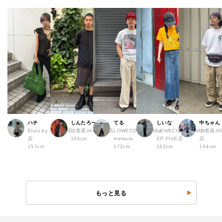
ハチ
しんたろー
てる
しいな
中ちゃん
Elulu by JAM 原宿
古着屋JAM 仙台店
LOWECO by JAM a
LOWECO by JAM H
古着屋JA
店
163cm
memura
EP FIVE店
店
157cm
172cm
162cm
164cm
もっと見る