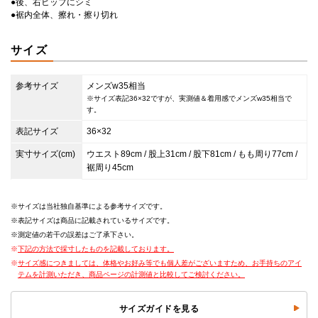
●後、右ヒップにシミ
●裾内全体、擦れ・擦り切れ
サイズ
参考サイズ
メンズw35相当
※サイズ表記36×32ですが、実測値＆着用感でメンズw35相当で
す。
表記サイズ
36×32
実寸サイズ(cm)
ウエスト89cm / 股上31cm / 股下81cm / もも周り77cm /
裾周り45cm
サイズは当社独自基準による参考サイズです。
表記サイズは商品に記載されているサイズです。
測定値の若干の誤差はご了承下さい。
下記の方法で採寸したものを記載しております。
サイズ感につきましては、体格やお好み等でも個人差がございますため、お手持ちのアイ
テムを計測いただき、商品ページの計測値と比較してご検討ください。
サイズガイドを見る