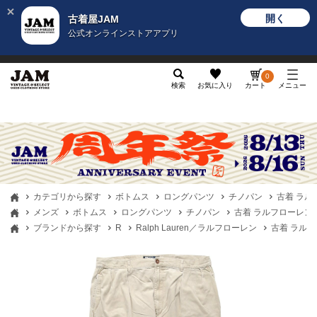
開く
古着屋JAM
公式オンラインストアアプリ
メンズ
レディース
カテゴリ
ヴィンテージ
グッ
0
検索
お気に入り
カート
メニュー
カテゴリから探す
ボトムス
ロングパンツ
チノパン
古着 ラルフロ
メンズ
ボトムス
ロングパンツ
チノパン
古着 ラルフローレン Ral
ブランドから探す
R
Ralph Lauren／ラルフローレン
古着 ラルフロー