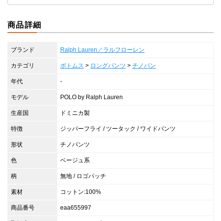
商品詳細
ブランド
Ralph Lauren／ラルフローレン
カテゴリ
ボトムス
>
ロングパンツ
>
チノパン
年代
-
モデル
POLO by Ralph Lauren
生産国
ドミニカ製
特徴
ジッパーフライ / ツータック / ワイドパンツ
形状
チノパンツ
色
ベージュ系
柄
無地 / ロゴパッチ
素材
コットン:100%
商品番号
eaa655997