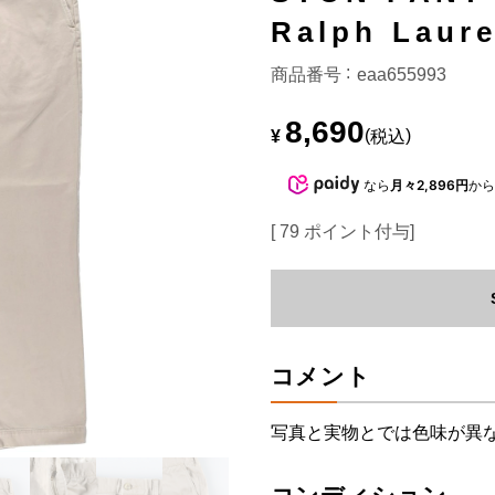
Ralph La
商品番号
eaa655993
8,690
¥
税込
なら
月々2,896円
か
[
79
ポイント付与]
コメント
写真と実物とでは色味が異