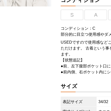
コンディション
S
A
コンディション：C
部分的に目立つ使用感やダ
USEDですので使用感など
ただけます。 古着という事
ます。
【状態追記】
●前、左下腹部ポケット口に
●前内側、右ポケット内にシ
サイズ
表記サイズ
34/32