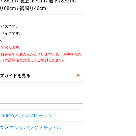
6cm / 股上26.5cm / 股下78.5cm /
68cm / 裾周り46cm
サイズです。
るサイズです。
い。
しております。
お好み等でも個人差がございますため、お手持ちの
ージの計測値と比較してご検討ください。
ズガイドを見る
h Lauren／ラルフローレン
ス
>
ロングパンツ
>
チノパン