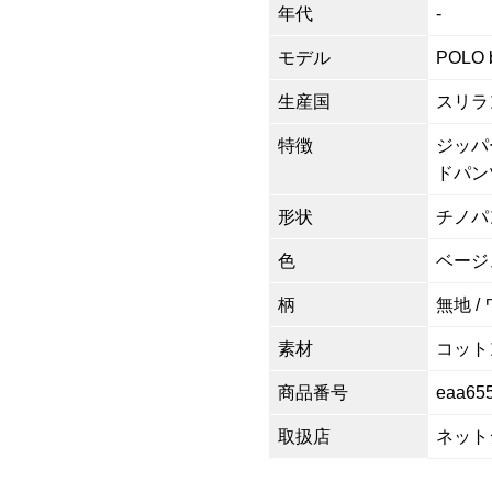
年代
-
モデル
POLO 
生産国
スリラ
特徴
ジッパ
ドパン
形状
チノパ
色
ベージ
柄
無地 /
素材
コットン
商品番号
eaa65
取扱店
ネット