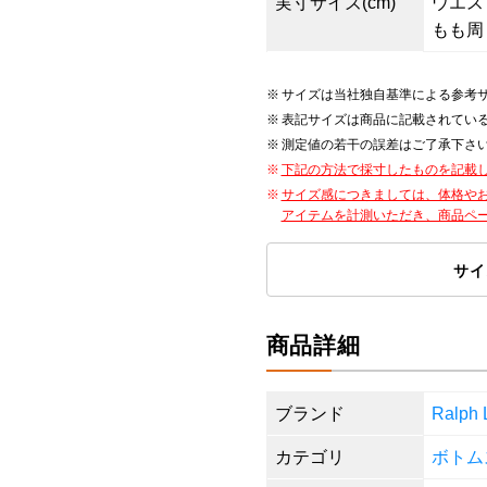
実寸サイズ(cm)
ウエスト8
もも周り
サイズは当社独自基準による参考
表記サイズは商品に記載されてい
測定値の若干の誤差はご了承下さ
下記の方法で採寸したものを記載
サイズ感につきましては、体格や
アイテムを計測いただき、商品ペ
サイ
商品詳細
ブランド
Ralp
カテゴリ
ボトム