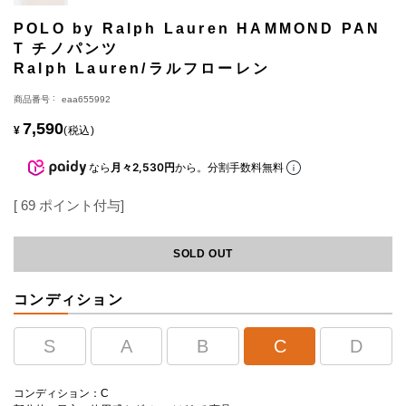
POLO by Ralph Lauren HAMMOND PAN
T チノパンツ
Ralph Lauren/ラルフローレン
商品番号
eaa655992
7,590
¥
税込
なら
月々2,530円
から。分割手数料無料
[
69
ポイント付与]
SOLD OUT
コンディション
S
A
B
C
D
コンディション：C