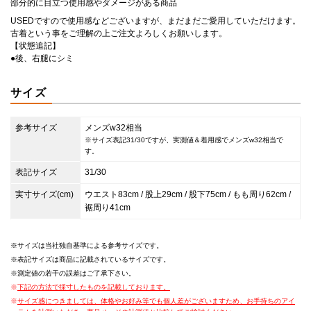
部分的に目立つ使用感やダメージがある商品
USEDですので使用感などございますが、まだまだご愛用していただけます。
古着という事をご理解の上ご注文よろしくお願いします。
【状態追記】
●後、右腿にシミ
サイズ
参考サイズ
メンズw32相当
※サイズ表記31/30ですが、実測値＆着用感でメンズw32相当で
す。
表記サイズ
31/30
実寸サイズ(cm)
ウエスト83cm / 股上29cm / 股下75cm / もも周り62cm /
裾周り41cm
サイズは当社独自基準による参考サイズです。
表記サイズは商品に記載されているサイズです。
測定値の若干の誤差はご了承下さい。
下記の方法で採寸したものを記載しております。
サイズ感につきましては、体格やお好み等でも個人差がございますため、お手持ちのアイ