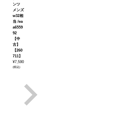
ンツ
メンズ
w32相
当 /ea
a6559
92
【中
古】
【260
711】
¥
7,590
(税込)