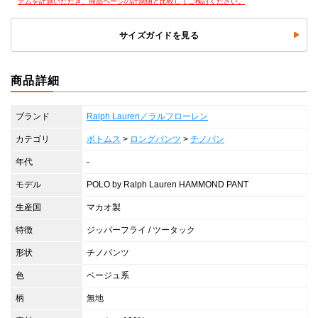
テムを計測いただき、商品ページの計測値と比較してご検討ください。
サイズガイドを見る
商品詳細
ブランド
Ralph Lauren／ラルフローレン
カテゴリ
ボトムス
>
ロングパンツ
>
チノパン
年代
-
モデル
POLO by Ralph Lauren HAMMOND PANT
生産国
マカオ製
特徴
ジッパーフライ / ツータック
形状
チノパンツ
色
ベージュ系
柄
無地