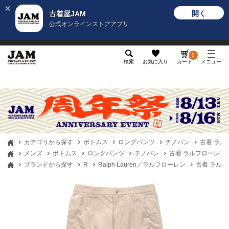
開く
古着屋JAM
公式オンラインストアアプリ
メンズ
レディース
カテゴリ
ヴィンテージ
グッ
0
検索
お気に入り
カート
メニュー
カテゴリから探す
ボトムス
ロングパンツ
チノパン
古着 ラルフロ
メンズ
ボトムス
ロングパンツ
チノパン
古着 ラルフローレン Ral
ブランドから探す
R
Ralph Lauren／ラルフローレン
古着 ラルフロー