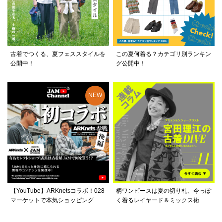
古着でつくる、夏フェススタイルを
この夏何着る？カテゴリ別ランキン
公開中！
グ公開中！
【YouTube】ARKnetsコラボ！028
柄ワンピースは夏の切り札、今っぽ
マーケットで本気ショッピング
く着るレイヤード＆ミックス術