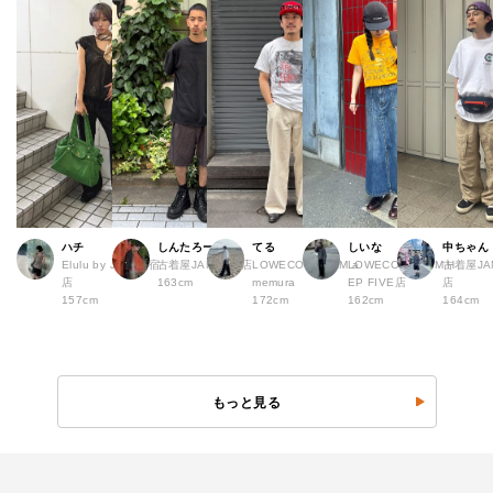
ハチ
しんたろー
てる
しいな
中ちゃん
Elulu by JAM 原宿
古着屋JAM 仙台店
LOWECO by JAM a
LOWECO by JAM H
古着屋JA
店
163cm
memura
EP FIVE店
店
157cm
172cm
162cm
164cm
もっと見る