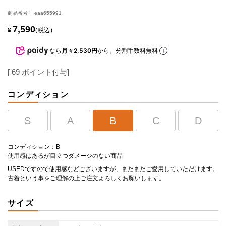
商品番号
eaa655991
7,590
¥
税込
なら
月々2,530円
から。分割手数料無料
[
69
ポイント付与]
コンディション
S
A
B
C
D
コンディション：B
使用感はあるが目立つダメージのない商品
USEDですので使用感などございますが、まだまだご愛用していただけます。
古着という事をご理解の上ご注文よろしくお願いします。
サイズ