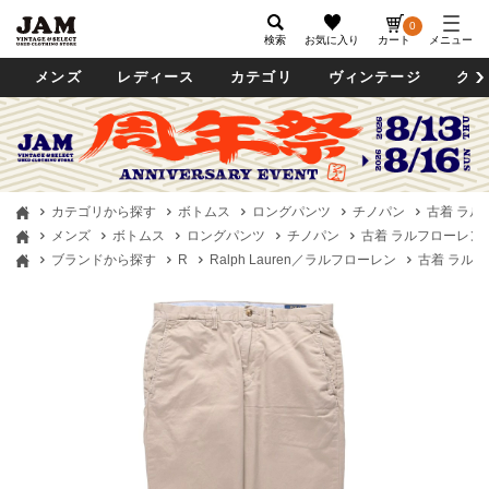
0
検索
お気に入り
カート
メニュー
メンズ
レディース
カテゴリ
ヴィンテージ
グッ
カテゴリから探す
ボトムス
ロングパンツ
チノパン
古着 ラルフロ
メンズ
ボトムス
ロングパンツ
チノパン
古着 ラルフローレン Ral
ブランドから探す
R
Ralph Lauren／ラルフローレン
古着 ラルフロー