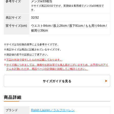
参考サイズ
メンズw33相当
※サイズ表記32/32ですが、実測値＆着用感でメンズw33相当で
す。
表記サイズ
32/32
実寸サイズ(cm)
ウエスト84cm / 股上26cm / 股下81cm / もも周り64cm /
裾周り39cm
サイズは当社独自基準による参考サイズです。
表記サイズは商品に記載されているサイズです。
測定値の若干の誤差はご了承下さい。
下記の方法で採寸したものを記載しております。
サイズ感につきましては、体格やお好み等でも個人差がございますため、お手持ちのアイ
テムを計測いただき、商品ページの計測値と比較してご検討ください。
サイズガイドを見る
商品詳細
ブランド
Ralph Lauren／ラルフローレン