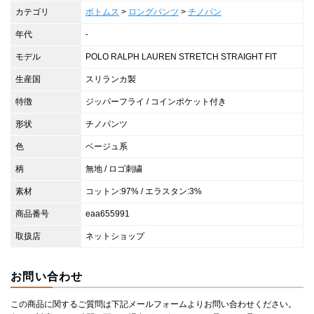
カテゴリ
ボトムス
>
ロングパンツ
>
チノパン
年代
-
モデル
POLO RALPH LAUREN STRETCH STRAIGHT FIT
生産国
スリランカ製
特徴
ジッパーフライ / コインポケット付き
形状
チノパンツ
色
ベージュ系
柄
無地 / ロゴ刺繍
素材
コットン:97% / エラスタン:3%
商品番号
eaa655991
取扱店
ネットショップ
お問い合わせ
この商品に関するご質問は下記メールフォームよりお問い合わせください。