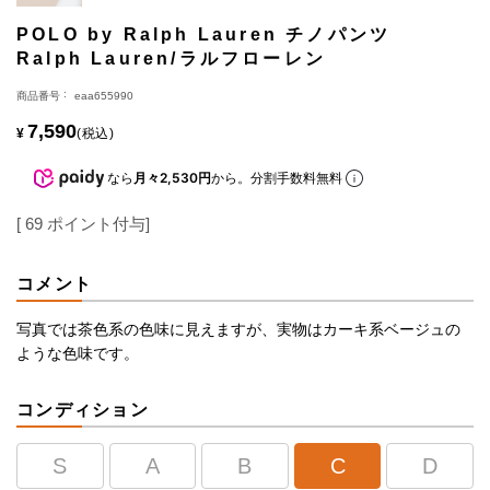
POLO by Ralph Lauren チノパンツ
Ralph Lauren/ラルフローレン
商品番号
eaa655990
7,590
¥
税込
なら
月々2,530円
から。分割手数料無料
[
69
ポイント付与]
コメント
写真では茶色系の色味に見えますが、実物はカーキ系ベージュの
ような色味です。
コンディション
S
A
B
C
D