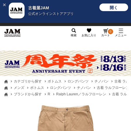
開く
古着屋JAM
公式オンラインストアアプリ
メンズ
レディース
カテゴリ
ヴィンテージ
グッ
0
検索
お気に入り
カート
メニュー
カテゴリから探す
ボトムス
ロングパンツ
チノパン
古着 ラルフロ
メンズ
ボトムス
ロングパンツ
チノパン
古着 ラルフローレン Ral
ブランドから探す
R
Ralph Lauren／ラルフローレン
古着 ラルフロー