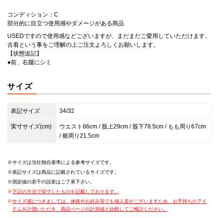
コンディション：C
部分的に目立つ使用感やダメージがある商品
USEDですので使用感などございますが、まだまだご愛用していただけます。
古着という事をご理解の上ご注文よろしくお願いします。
【状態追記】
●前、右腿にシミ
サイズ
表記サイズ
34/32
実寸サイズ(cm)
ウエスト86cm / 股上29cm / 股下78.5cm / もも周り67cm
/ 裾周り21.5cm
サイズは当社独自基準による参考サイズです。
表記サイズは商品に記載されているサイズです。
測定値の若干の誤差はご了承下さい。
下記の方法で採寸したものを記載しております。
サイズ感につきましては、体格やお好み等でも個人差がございますため、お手持ちのアイ
テムを計測いただき、商品ページの計測値と比較してご検討ください。