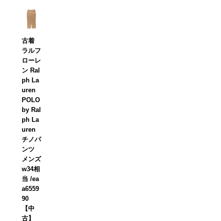
古着
ラルフ
ローレ
ン Ral
ph La
uren
POLO
by Ral
ph La
uren
チノパ
ンツ
メンズ
w34相
当 /ea
a6559
90
【中
古】