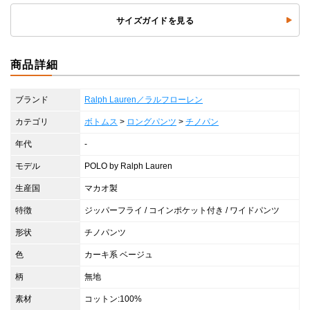
サイズガイドを見る
商品詳細
ブランド
Ralph Lauren／ラルフローレン
カテゴリ
ボトムス
>
ロングパンツ
>
チノパン
年代
-
モデル
POLO by Ralph Lauren
生産国
マカオ製
特徴
ジッパーフライ / コインポケット付き / ワイドパンツ
形状
チノパンツ
色
カーキ系 ベージュ
柄
無地
素材
コットン:100%