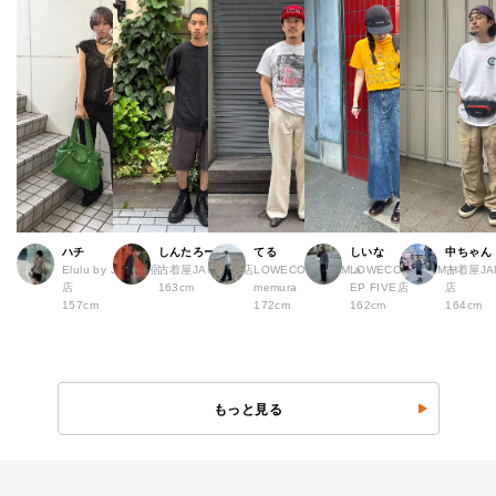
ハチ
しんたろー
てる
しいな
中ちゃん
Elulu by JAM 原宿
古着屋JAM 仙台店
LOWECO by JAM a
LOWECO by JAM H
古着屋JA
店
163cm
memura
EP FIVE店
店
157cm
172cm
162cm
164cm
もっと見る