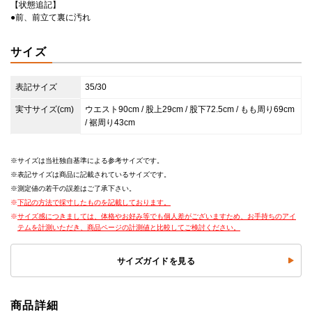
【状態追記】
●前、前立て裏に汚れ
サイズ
表記サイズ
35/30
実寸サイズ(cm)
ウエスト90cm / 股上29cm / 股下72.5cm / もも周り69cm
/ 裾周り43cm
サイズは当社独自基準による参考サイズです。
表記サイズは商品に記載されているサイズです。
測定値の若干の誤差はご了承下さい。
下記の方法で採寸したものを記載しております。
サイズ感につきましては、体格やお好み等でも個人差がございますため、お手持ちのアイ
テムを計測いただき、商品ページの計測値と比較してご検討ください。
サイズガイドを見る
商品詳細