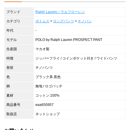
ブランド
Ralph Lauren／ラルフローレン
カテゴリ
ボトムス
>
ロングパンツ
>
チノパン
年代
-
モデル
POLO by Ralph Lauren PROSPECT PANT
生産国
マカオ製
特徴
ジッパーフライ / コインポケット付き / ワイドパンツ
形状
チノパンツ
色
ブラック系 黒色
柄
無地 / ロゴパッチ
素材
コットン:100%
商品番号
eaa650957
取扱店
ネットショップ