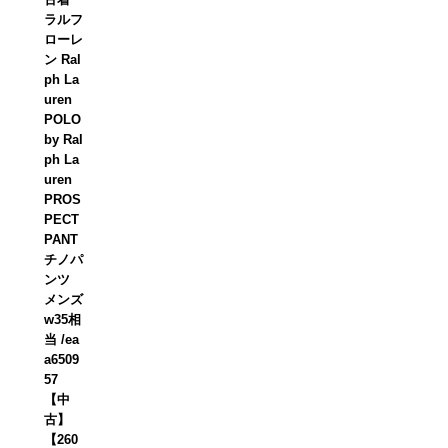
ラルフ
ローレ
ン Ral
ph La
uren
POLO
by Ral
ph La
uren
PROS
PECT
PANT
チノパ
ンツ
メンズ
w35相
当 /ea
a6509
57
【中
古】
【260