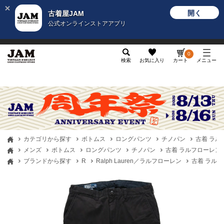
開く
古着屋JAM
公式オンラインストアアプリ
メンズ
レディース
カテゴリ
ヴィンテージ
グッ
0
検索
お気に入り
カート
メニュー
カテゴリから探す
ボトムス
ロングパンツ
チノパン
古着 ラルフロ
メンズ
ボトムス
ロングパンツ
チノパン
古着 ラルフローレン Ralp
ブランドから探す
R
Ralph Lauren／ラルフローレン
古着 ラルフロー