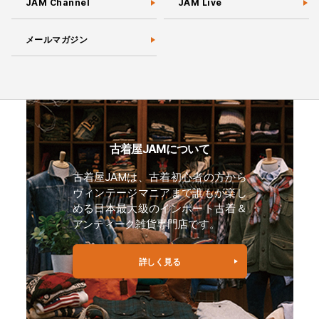
JAM Channel
JAM Live
メールマガジン
古着屋JAMについて
古着屋JAMは、古着初心者の方から
ヴィンテージマニアまで誰もが楽し
める日本最大級のインポート古着＆
アンティーク雑貨専門店です。
詳しく見る