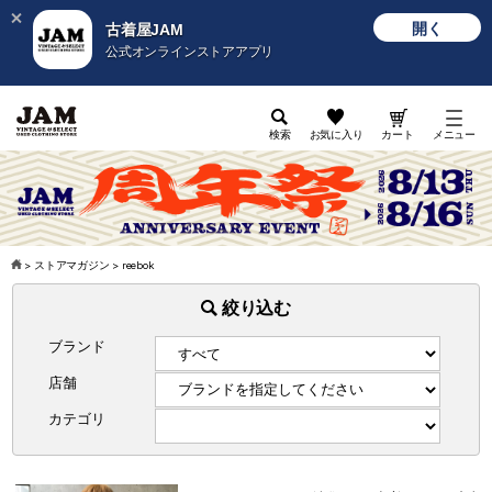
開く
古着屋JAM
公式オンラインストアアプリ
検索
お気に入り
カート
メニュー
>
ストアマガジン
>
reebok
絞り込む
ブランド
店舗
カテゴリ