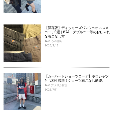
【保存版】ディッキーズパンツのオススメ
コーデ3選｜874・ダブルニー等のおしゃれ
な着こなし方
JAM 心斎橋店
2025/9/13
【カーハートショーツコーデ】ポロシャツ
とも相性抜群！ショーツ着こなし解説。
JAM アメリカ村店
2025/7/11