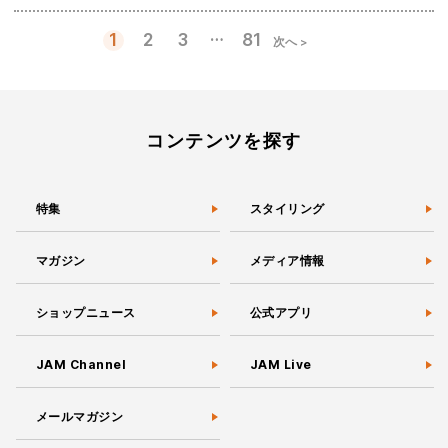
…
1
2
3
81
次へ >
投
稿
の
ペ
ー
コンテンツを探す
ジ
送
り
特集
スタイリング
マガジン
メディア情報
ショップニュース
公式アプリ
JAM Channel
JAM Live
メールマガジン