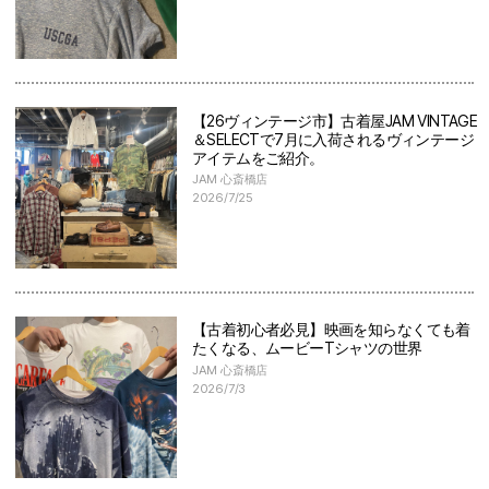
【26ヴィンテージ市】古着屋JAM VINTAGE
＆SELECTで7月に入荷されるヴィンテージ
アイテムをご紹介。
JAM 心斎橋店
2026/7/25
【古着初心者必見】映画を知らなくても着
たくなる、ムービーTシャツの世界
JAM 心斎橋店
2026/7/3