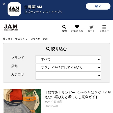
開く
古着屋JAM
公式オンラインストアアプリ
検索
お気に入り
カート
メニュー
>
ストアマガジン
>
アメリカ村 古着
絞り込む
ブランド
店舗
カテゴリ
【保存版】リンガーTシャツとは？ダサく見
えない選び方と着こなし完全ガイド
JAM 心斎橋店
2026/7/31