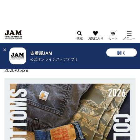
検索
お気に入り
カート
メニュー
>
古着屋JAM WEB
>
特集
>
2026
>
トピック
>
BOTTOMS COLLECTION 2026
開く
古着屋JAM
公式オンラインストアアプリ
BOTTOMS COLLECTION 2026
2026/05/29