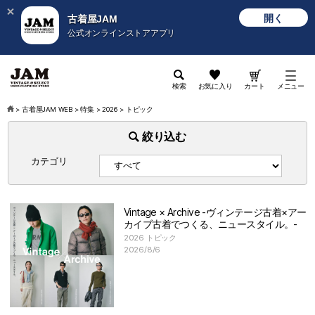
開く
古着屋JAM
公式オンラインストアアプリ
検索
お気に入り
カート
メニュー
>
古着屋JAM WEB
>
特集
>
2026
>
トピック
絞り込む
カテゴリ
Vintage × Archive -ヴィンテージ古着×アー
カイブ古着でつくる、ニュースタイル。-
2026 トピック
2026/8/6