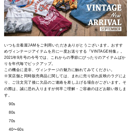
いつも古着屋JAMをご利用いただきありがとうございます。おすす
めヴィンテージアイテムを月に一度お送りする『VINTAGE特集』。
2021年9月号の今号では、これからの季節にぴったりのアイテムばか
りを年代毎でピックアップ。
この機会に是非、ヴィンテージの魅力に触れてみてください。
※実店舗と同時販売商品に関しては、まれに売り切れ反映のラグによ
り、ご注文完了後に欠品のご連絡を差し上げる場合がございます。そ
の際は、誠に恐れ入りますが何卒ご理解・ご容赦のほどお願い致しま
す。
90s
80s
70s
40〜60s