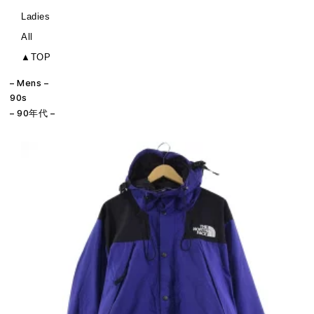
Ladies
All
▲TOP
– Mens –
90s
– 90年代 –