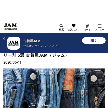
検索
お気に入り
カート
メニュー
>
古着屋JAM WEB
>
特集
>
2021
>
Pick up clothing “Denim Pants” おすすめカテゴリー別 5
開く
古着屋JAM
選 古着屋JAM（ジャム）
公式オンラインストアアプリ
Pick up clothing “Denim Pants” おすすめカテゴ
リー別 5選 古着屋JAM（ジャム）
2020/05/11