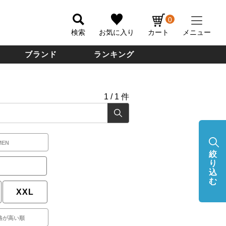
0
検索
お気に入り
カート
メニュー
ブランド
ランキング
1
/
1
件
MEN
絞
り
込
む
XXL
格が高い順