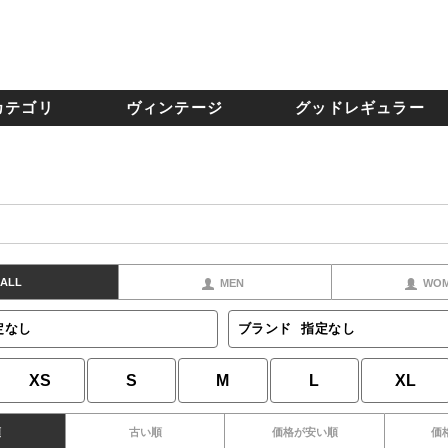
カテゴリ
ヴィンテージ
グッドレギュラー
ALL
MEN
WO
定なし
ブランド
指定なし
XS
S
M
L
XL
順
古い順
価格が安い順
価