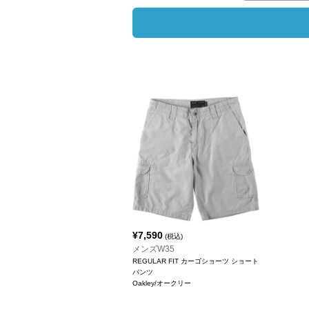
¥
7,590
(税込)
メンズW35
REGULAR FIT カーゴショーツ ショート
パンツ
Oakley/オークリー