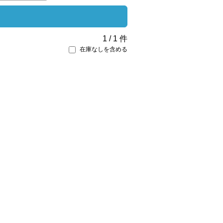
1
/
1
件
在庫なしを含める