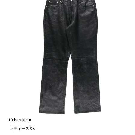
ブ
Calvin klein
ラ
サ
レディースXXL
ン
イ
金