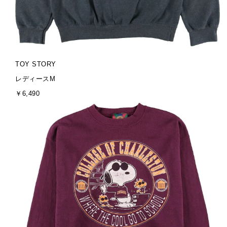
ブ
TOY STORY
ラ
サ
レディースM
ン
イ
金
￥6,490
ド
ズ
額