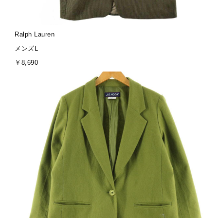
ブ
Ralph Lauren
ラ
サ
メンズL
ン
イ
金
￥8,690
ド
ズ
額