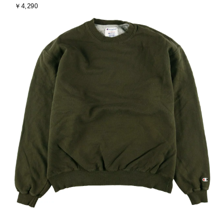
金
￥4,290
ド
ズ
額