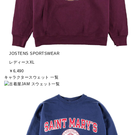
ブ
JOSTENS SPORTSWEAR
ラ
サ
レディースXL
ン
イ
金
￥6,490
ド
ズ
額
キャラクタースウェット 一覧