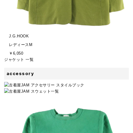
ブ
J.G.HOOK
ラ
サ
レディースM
ン
イ
金
￥6,050
ド
ズ
額
ジャケット 一覧
accessory