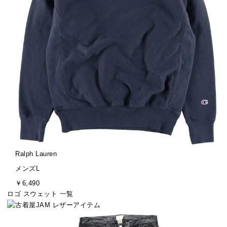
ブ
Ralph Lauren
ラ
サ
メンズL
ン
イ
金
￥6,490
ド
ズ
額
ロゴ スウェット 一覧