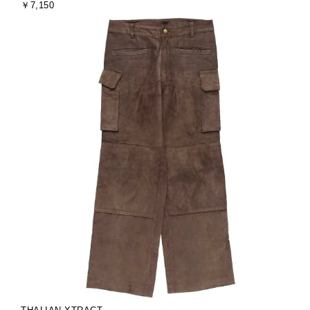
￥7,150
ド
ズ
額
ブ