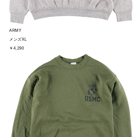
ブ
ARMY
ラ
サ
メンズXL
ン
イ
金
￥4,290
ド
ズ
額