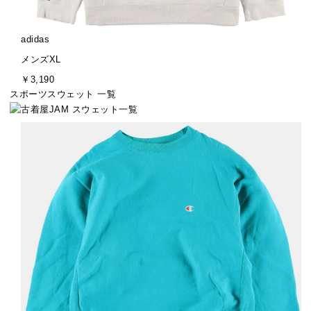
ブ
adidas
ラ
サ
メンズXL
ン
イ
金
￥3,190
ド
ズ
額
スポーツスウェット 一覧