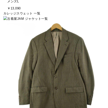
メンズL
ン
イ
金
￥13,090
ド
ズ
額
カレッジスウェット 一覧