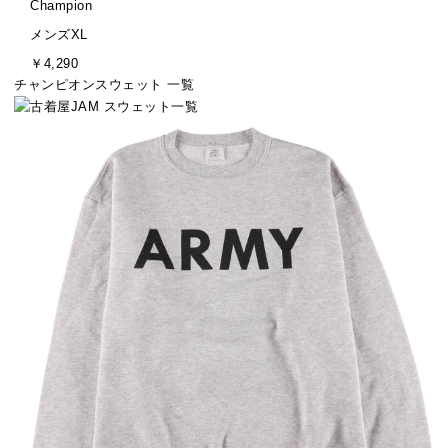
ブ
Champion
ラ
サ
メンズXL
ン
イ
金
￥4,290
ド
ズ
額
チャンピオンスウェット 一覧