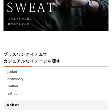
プラスワンアイテムで
style
カジュアルなイメージを覆す
book
sweat
jacket
plus
one
accessory
item
leather
set up
jacket