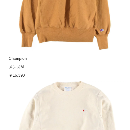
ブ
Champion
ラ
サ
メンズM
ン
イ
金
￥16,390
ド
ズ
額