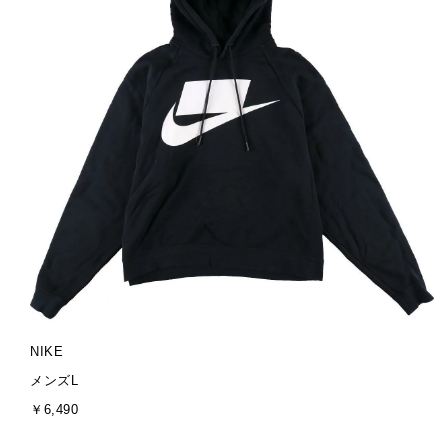
ブ
NIKE
ラ
サ
メンズL
ン
イ
金
￥6,490
ド
ズ
額