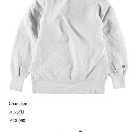
ブ
Champion
ラ
サ
メンズM
ン
イ
金
￥13,090
ド
ズ
額