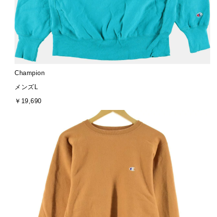
ブ
Champion
ラ
サ
メンズL
ン
イ
金
￥19,690
ド
ズ
額