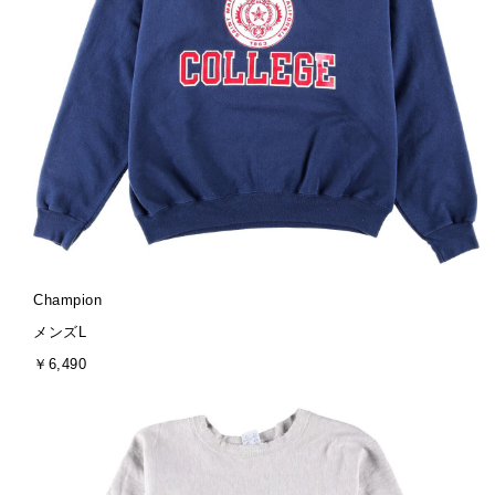
ブ
Champion
ラ
サ
メンズL
ン
イ
金
￥6,490
ド
ズ
額