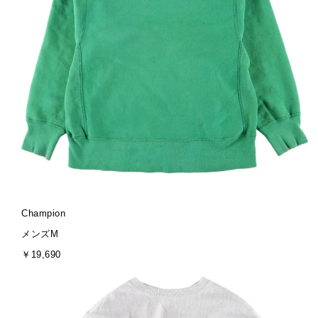
ブ
Champion
ラ
サ
メンズM
ン
イ
金
￥19,690
ド
ズ
額