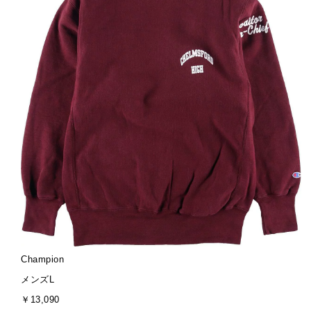
ブ
Champion
ラ
サ
メンズL
ン
イ
金
￥13,090
ド
ズ
額