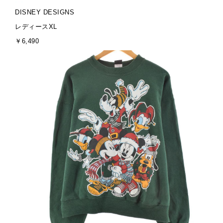
ブ
DISNEY DESIGNS
ラ
サ
レディースXL
ン
イ
金
￥6,490
ド
ズ
額