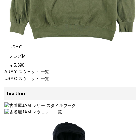
ブ
USMC
ラ
サ
メンズM
ン
イ
金
￥5,390
ド
ズ
額
ARMY スウェット 一覧
USMC スウェット 一覧
leather