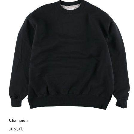
ブ
Champion
ラ
サ
メンズL
ン
イ