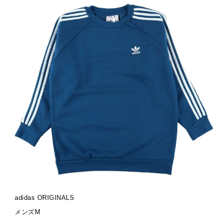
ブ
adidas ORIGINALS
ラ
サ
メンズM
ン
イ