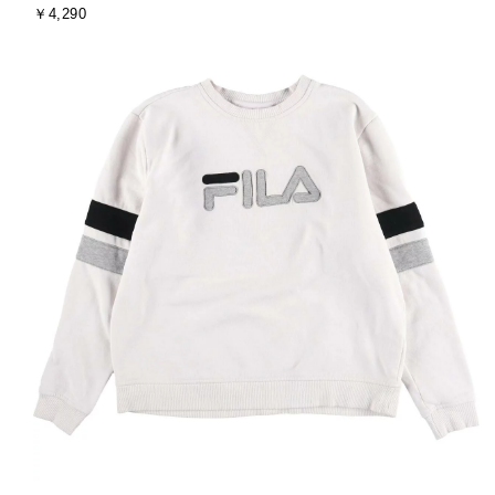
金
￥4,290
ド
ズ
額