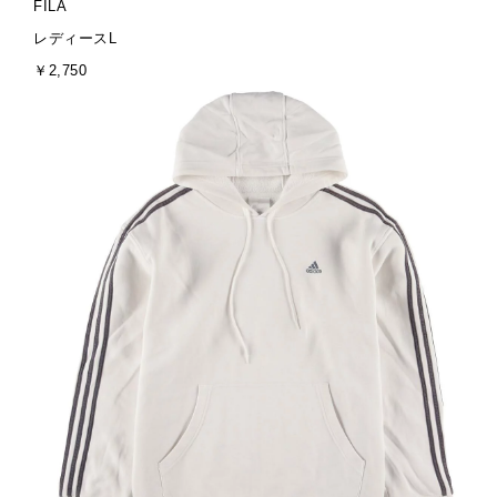
ブ
FILA
ラ
サ
レディースL
ン
イ
金
￥2,750
ド
ズ
額