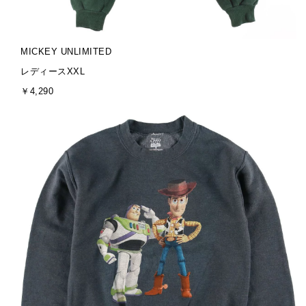
ブ
MICKEY UNLIMITED
ラ
サ
レディースXXL
ン
イ
金
￥4,290
ド
ズ
額