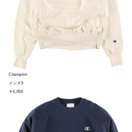
ブ
Champion
ラ
サ
メンズS
ン
イ
金
￥6,050
ド
ズ
額