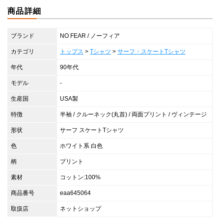
商品詳細
ブランド
NO FEAR / ノーフィア
カテゴリ
トップス
>
Tシャツ
>
サーフ・スケートTシャツ
年代
90年代
モデル
-
生産国
USA製
特徴
半袖 / クルーネック(丸首) / 両面プリント / ヴィンテージ
形状
サーフ スケートTシャツ
色
ホワイト系 白色
柄
プリント
素材
コットン:100%
商品番号
eaa645064
取扱店
ネットショップ