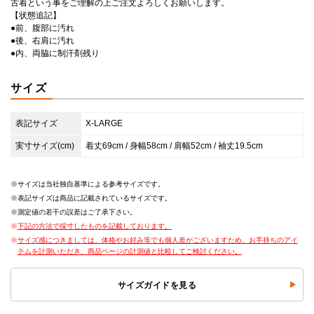
古着という事をご理解の上ご注文よろしくお願いします。
【状態追記】
●前、腹部に汚れ
●後、右肩に汚れ
●内、両脇に制汗剤残り
サイズ
表記サイズ
X-LARGE
実寸サイズ(cm)
着丈69cm / 身幅58cm / 肩幅52cm / 袖丈19.5cm
サイズは当社独自基準による参考サイズです。
表記サイズは商品に記載されているサイズです。
測定値の若干の誤差はご了承下さい。
下記の方法で採寸したものを記載しております。
サイズ感につきましては、体格やお好み等でも個人差がございますため、お手持ちのアイ
テムを計測いただき、商品ページの計測値と比較してご検討ください。
サイズガイドを見る