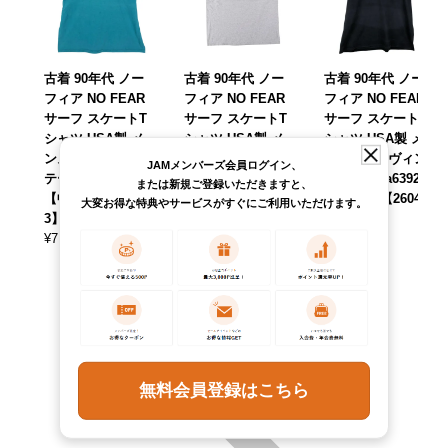
古着 90年代 ノー
古着 90年代 ノー
古着 90年代 ノー
フィア NO FEAR
フィア NO FEAR
フィア NO FEAR
サーフ スケートT
サーフ スケートT
サーフ スケートT
シャツ USA製 メ
シャツ USA製 メ
シャツ USA製 メ
ンズXL相当 ヴィン
ンズM相当 ヴィン
ンズL相当 ヴィン
JAMメンバーズ会員ログイン、
テージ /eaa623106
テージ /eaa645065
テージ /eaa639256
または新規ご登録いただきますと、
【中古】 【26060
【中古】 【26051
【中古】 【26042
大変お得な特典やサービスがすぐにご利用いただけます。
3】
5】
7】
¥
7,590
¥
7,590
¥
8,690
(税込)
(税込)
(税込)
無料会員登録はこちら