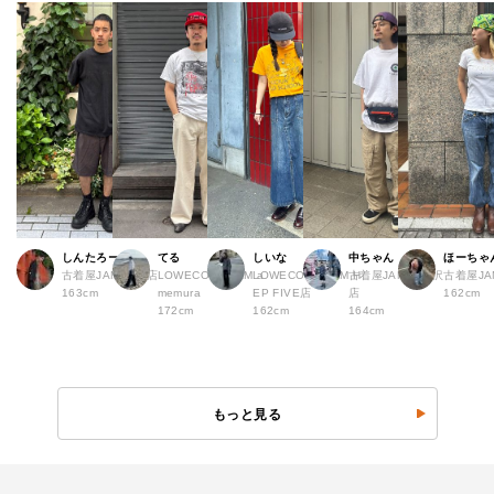
しんたろー
てる
しいな
中ちゃん
ほーちゃ
古着屋JAM 仙台店
LOWECO by JAM a
LOWECO by JAM H
古着屋JAM 下北沢
古着屋J
163cm
memura
EP FIVE店
店
162cm
172cm
162cm
164cm
もっと見る