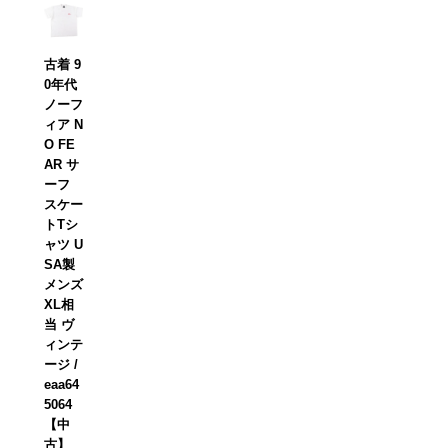
古着 9
0年代
ノーフ
ィア N
O FE
AR サ
ーフ
スケー
トTシ
ャツ U
SA製
メンズ
XL相
当 ヴ
ィンテ
ージ /
eaa64
5064
【中
古】