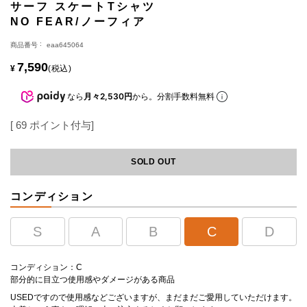
サーフ スケートTシャツ
NO FEAR/ノーフィア
商品番号
eaa645064
7,590
¥
税込
なら
月々2,530円
から。分割手数料無料
[
69
ポイント付与]
SOLD OUT
コンディション
S
A
B
C
D
コンディション：C
部分的に目立つ使用感やダメージがある商品
USEDですので使用感などございますが、まだまだご愛用していただけます。