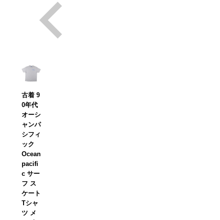
古着 9
0年代
オーシ
ャンパ
シフィ
ック
Ocean
pacifi
c サー
フ ス
ケート
Tシャ
ツ メ