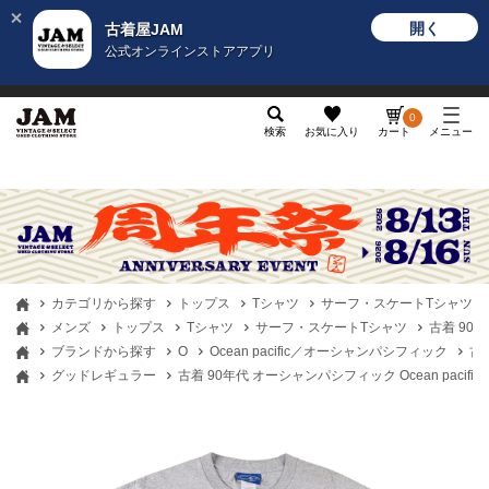
開く
古着屋JAM
公式オンラインストアアプリ
メンズ
レディース
カテゴリ
ヴィンテージ
グッ
0
検索
お気に入り
カート
メニュー
カテゴリから探す
トップス
Tシャツ
サーフ・スケートTシャツ
メンズ
トップス
Tシャツ
サーフ・スケートTシャツ
古着 90年
ブランドから探す
O
Ocean pacific／オーシャンパシフィック
古着
グッドレギュラー
古着 90年代 オーシャンパシフィック Ocean pacif