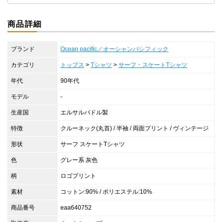
商品詳細
ブランド
Ocean pacific／オーシャンパシフィック
カテゴリ
トップス
>
Tシャツ
>
サーフ・スケートTシャツ
年代
90年代
モデル
-
生産国
エルサルバドル製
特徴
クルーネック(丸首) / 半袖 / 両面プリント / ヴィンテージ
形状
サーフ スケートTシャツ
色
グレー系 灰色
柄
ロゴプリント
素材
コットン:90% / ポリエステル:10%
商品番号
eaa640752