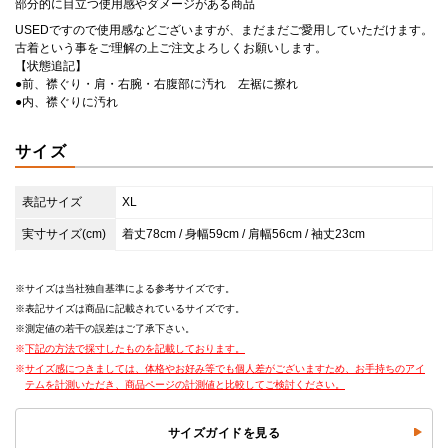
部分的に目立つ使用感やダメージがある商品
USEDですので使用感などございますが、まだまだご愛用していただけます。
古着という事をご理解の上ご注文よろしくお願いします。
【状態追記】
●前、襟ぐり・肩・右腕・右腹部に汚れ 左裾に擦れ
●内、襟ぐりに汚れ
サイズ
表記サイズ
XL
実寸サイズ(cm)
着丈78cm / 身幅59cm / 肩幅56cm / 袖丈23cm
サイズは当社独自基準による参考サイズです。
表記サイズは商品に記載されているサイズです。
測定値の若干の誤差はご了承下さい。
下記の方法で採寸したものを記載しております。
サイズ感につきましては、体格やお好み等でも個人差がございますため、お手持ちのアイ
テムを計測いただき、商品ページの計測値と比較してご検討ください。
サイズガイドを見る