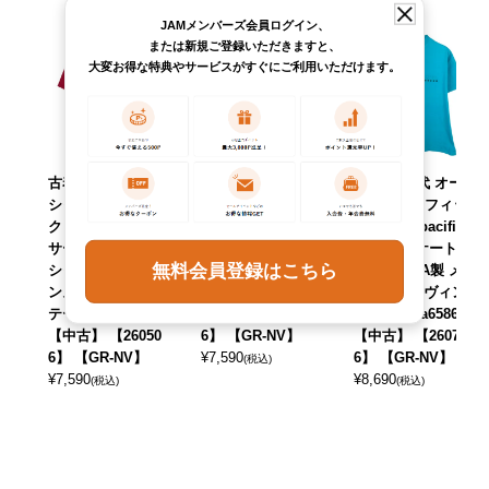
JAMメンバーズ会員ログイン、
または新規ご登録いただきますと、
大変お得な特典やサービスがすぐにご利用いただけます。
古着 90年代 オー
古着 ～90年代 オ
古着 80年代 オー
シャンパシフィッ
ーシャンパシフィ
シャンパシフィッ
ク Ocean pacific
ック Ocean pacifi
ク Ocean pacific
サーフ スケートT
c サーフ スケート
サーフ スケートT
無料会員登録はこちら
シャツ USA製 メ
Tシャツ メンズM
シャツ USA製 メ
ンズXL相当 ヴィン
相当 /eaa623101
ンズL相当 ヴィン
テージ /eaa640758
【中古】 【26060
テージ /eaa658639
【中古】 【26050
6】 【GR-NV】
【中古】 【26072
6】 【GR-NV】
¥
7,590
6】 【GR-NV】
(税込)
¥
7,590
¥
8,690
(税込)
(税込)