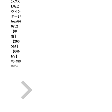
ンズX
L相当
ヴィン
テージ
/eaa64
0752
【中
古】
【260
514】
【GR-
NV】
¥
6,490
(税込)