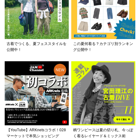
古着でつくる、夏フェススタイルを
この夏何着る？カテゴリ別ランキン
公開中！
グ公開中！
【YouTube】ARKnetsコラボ！028
柄ワンピースは夏の切り札、今っぽ
マーケットで本気ショッピング
く着るレイヤード＆ミックス術