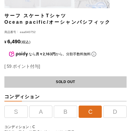
サーフ スケートTシャツ
Ocean pacific/オーシャンパシフィック
商品番号
eaa640752
6,490
¥
税込
なら
月々2,163円
から。分割手数料無料
[
59
ポイント付与]
SOLD OUT
コンディション
S
A
B
C
D
コンディション：C