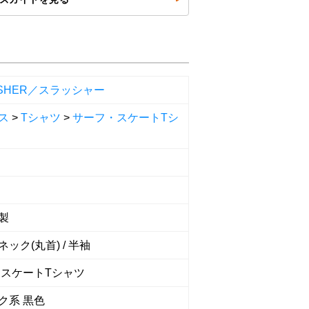
ASHER／スラッシャー
ス
>
Tシャツ
>
サーフ・スケートTシ
製
ック(丸首) / 半袖
 スケートTシャツ
ク系 黒色