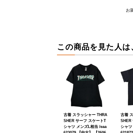
お
この商品を見た人は
古着 スラッシャー THRA
古着 ス
SHER サーフ スケートT
SHER
シャツ メンズL相当 /eaa
シャツ 
623079 【中古】 【2606
6218