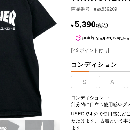
商品番号
eaa639209
5,390
¥
税込
なら
月々1,796円
から
[
49
ポイント付与]
コンディション
S
A
コンディション：C
部分的に目立つ使用感やダ
USEDですので使用感など
ただけます。 古着という事
ます。