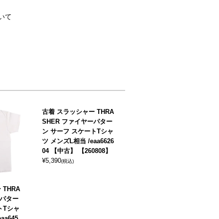
いて
古着 スラッシャー THRA
SHER ファイヤーパター
ン サーフ スケートTシャ
ツ メンズL相当 /eaa6626
04 【中古】 【260808】
¥
5,390
(税込)
THRA
ーパター
トTシャ
aa645