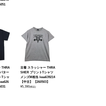
051
THRA
古着 スラッシャー THRA
ーパター
SHER プリントTシャツ
トTシャ
メンズM相当 /eaa639214
aa626
【中古】 【260503】
031
¥
5,390
(税込)