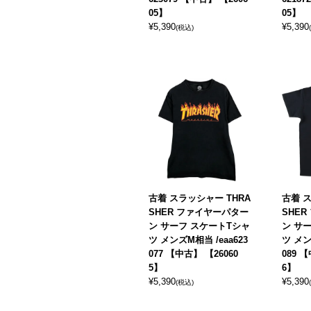
05】
05】
¥
5,390
¥
5,390
(税込)
古着 スラッシャー THRA
古着 ス
SHER ファイヤーパター
SHE
ン サーフ スケートTシャ
ン サ
ツ メンズM相当 /eaa623
ツ メン
077 【中古】 【26060
089 
5】
6】
¥
5,390
¥
5,390
(税込)