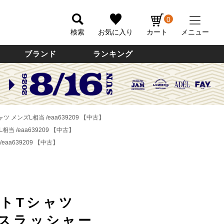
0
検索
お気に入り
カート
メニュー
ブランド
ランキング
 メンズL相当 /eaa639209 【中古】
当 /eaa639209 【中古】
aa639209 【中古】
ートTシャツ
R/スラッシャー