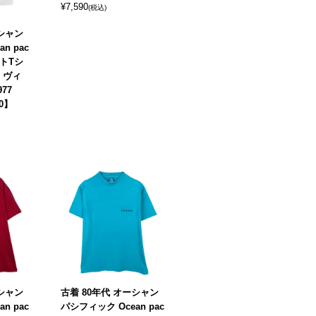
¥
7,590
(税込)
ーシャン
n pac
ートTシ
 ヴィ
977
0】
ーシャン
古着 80年代 オーシャン
n pac
パシフィック Ocean pac