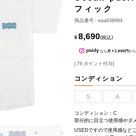
フィック
商品番号
eaa638994
8,690
¥
税込
なら
月々2,896円
か
[
79
ポイント付与]
コンディション
S
A
コンディション：C
部分的に目立つ使用感やダ
USEDですので使用感など