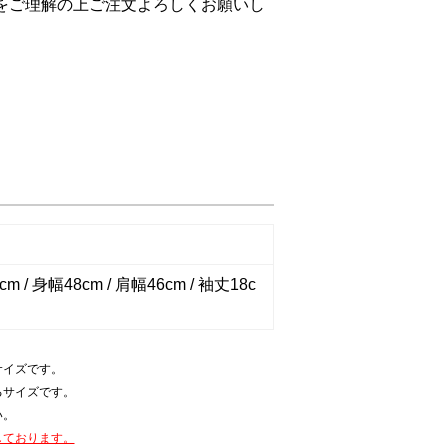
をご理解の上ご注文よろしくお願いし
m / 身幅48cm / 肩幅46cm / 袖丈18c
サイズです。
るサイズです。
い。
しております。