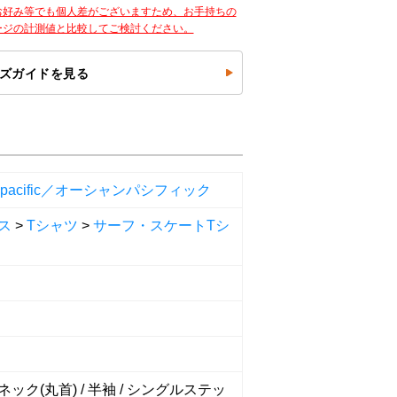
お好み等でも個人差がございますため、お手持ちの
ージの計測値と比較してご検討ください。
ズガイドを見る
n pacific／オーシャンパシフィック
ス
>
Tシャツ
>
サーフ・スケートTシ
ック(丸首) / 半袖 / シングルステッ