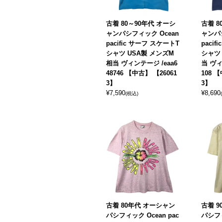
古着 80～90年代 オーシ
古着 8
ャンパシフィック Ocean
ャンパシ
pacific サーフ スケートT
paci
シャツ USA製 メンズM
シャツ 
相当 ヴィンテージ /eaa6
当 ヴィ
48746 【中古】 【26061
108 
3】
3】
¥
7,590
¥
8,690
(税込)
古着 80年代 オーシャン
古着 
パシフィック Ocean pac
パシフィ