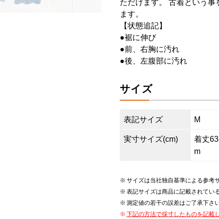
ただけます。 古着という事
ます。
【状態追記】
●裾に伸び
●前、右胸に汚れ
●後、左腹部に汚れ
サイズ
表記サイズ
M
実寸サイズ(cm)
着丈63c
m
サイズは当社独自基準による参考
表記サイズは商品に記載されてい
測定値の若干の誤差はご了承下さ
下記の方法で採寸したものを記載