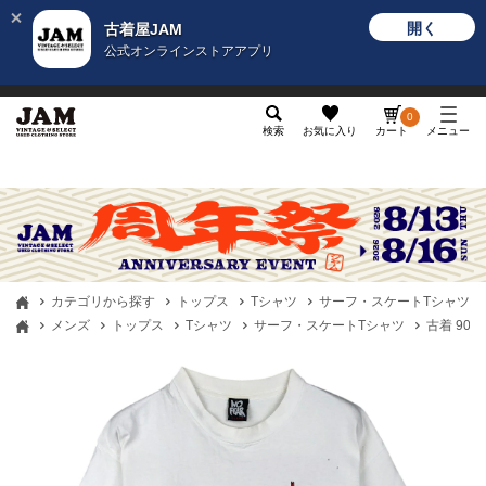
開く
古着屋JAM
公式オンラインストアアプリ
メンズ
レディース
カテゴリ
ヴィンテージ
グッ
0
検索
お気に入り
カート
メニュー
カテゴリから探す
トップス
Tシャツ
サーフ・スケートTシャツ
メンズ
トップス
Tシャツ
サーフ・スケートTシャツ
古着 90年