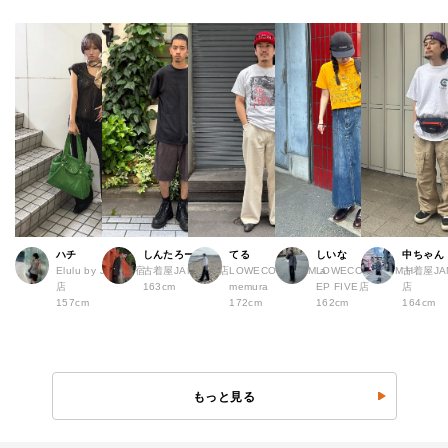
ハチ
しんたろー
てる
しいな
中ちゃん
Elulu by JAM 原宿
古着屋JAM 仙台店
LOWECO by JAM a
LOWECO by JAM H
古着屋JA
店
163cm
memura
EP FIVE店
店
157cm
172cm
162cm
164cm
もっと見る