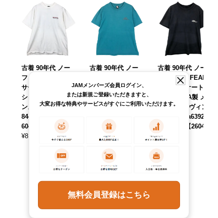
古着 90年代 ノー
古着 90年代 ノー
古着 90年代 ノー
フィア NO FEAR
フィア NO FEAR
フィア NO FEAR
JAMメンバーズ会員ログイン、
サーフ スケートT
サーフ スケートT
サーフ スケートT
または新規ご登録いただきますと、
シャツ USA製 メ
シャツ USA製 メ
シャツ USA製 メ
大変お得な特典やサービスがすぐにご利用いただけます。
ンズXL相当 /eaa63
ンズXL相当 ヴィン
ンズL相当 ヴィン
8443 【中古】 【2
テージ /eaa623106
テージ /eaa639256
60430】
【中古】 【26060
【中古】 【26042
¥
8,690
3】
7】
(税込)
¥
7,590
¥
8,690
(税込)
(税込)
無料会員登録はこちら