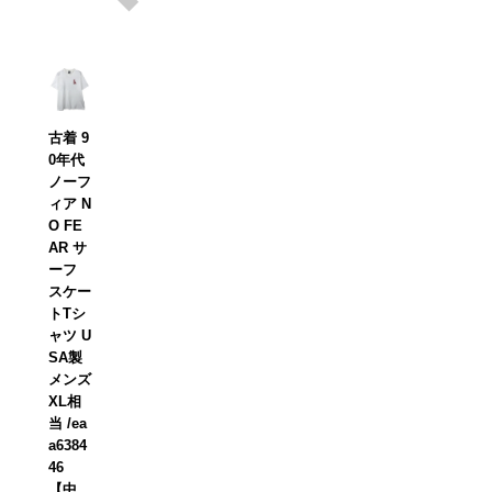
古着 9
0年代
ノーフ
ィア N
O FE
AR サ
ーフ
スケー
トTシ
ャツ U
SA製
メンズ
XL相
当 /ea
a6384
46
【中