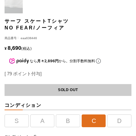
サーフ スケートTシャツ
NO FEAR/ノーフィア
商品番号
eaa638446
8,690
¥
税込
なら
月々2,896円
から。分割手数料無料
[
79
ポイント付与]
SOLD OUT
コンディション
S
A
B
C
D