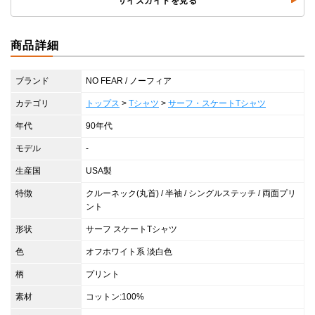
サイズガイドを見る
商品詳細
ブランド
NO FEAR / ノーフィア
カテゴリ
トップス
>
Tシャツ
>
サーフ・スケートTシャツ
年代
90年代
モデル
-
生産国
USA製
特徴
クルーネック(丸首) / 半袖 / シングルステッチ / 両面プリ
ント
形状
サーフ スケートTシャツ
色
オフホワイト系 淡白色
柄
プリント
素材
コットン:100%