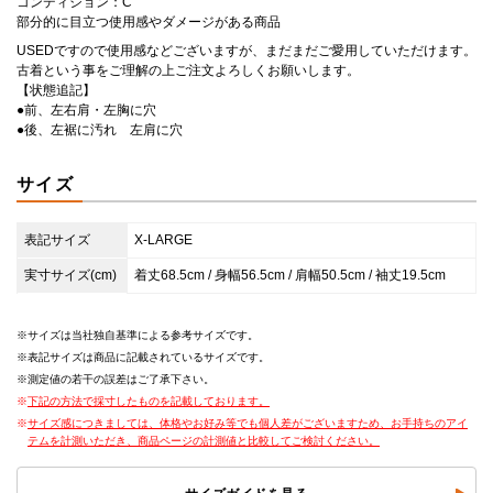
コンディション：C
部分的に目立つ使用感やダメージがある商品
USEDですので使用感などございますが、まだまだご愛用していただけます。
古着という事をご理解の上ご注文よろしくお願いします。
【状態追記】
●前、左右肩・左胸に穴
●後、左裾に汚れ 左肩に穴
サイズ
表記サイズ
X-LARGE
実寸サイズ(cm)
着丈68.5cm / 身幅56.5cm / 肩幅50.5cm / 袖丈19.5cm
サイズは当社独自基準による参考サイズです。
表記サイズは商品に記載されているサイズです。
測定値の若干の誤差はご了承下さい。
下記の方法で採寸したものを記載しております。
サイズ感につきましては、体格やお好み等でも個人差がございますため、お手持ちのアイ
テムを計測いただき、商品ページの計測値と比較してご検討ください。