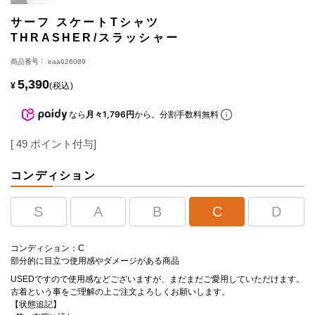
サーフ スケートTシャツ
THRASHER/スラッシャー
商品番号
eaa626089
5,390
¥
税込
なら
月々1,796円
から。分割手数料無料
[
49
ポイント付与]
コンディション
S
A
B
C
D
コンディション：C
部分的に目立つ使用感やダメージがある商品
USEDですので使用感などございますが、まだまだご愛用していただけます。
古着という事をご理解の上ご注文よろしくお願いします。
【状態追記】