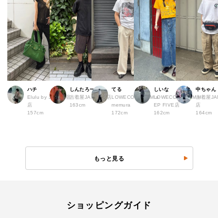
ハチ
しんたろー
てる
しいな
中ちゃん
Elulu by JAM 原宿
古着屋JAM 仙台店
LOWECO by JAM a
LOWECO by JAM H
古着屋JA
店
163cm
memura
EP FIVE店
店
157cm
172cm
162cm
164cm
もっと見る
ショッピングガイド