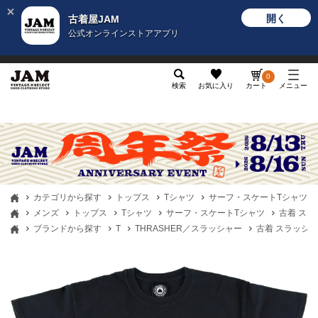
開く
古着屋JAM
公式オンラインストアアプリ
メンズ
レディース
カテゴリ
ヴィンテージ
グッ
0
検索
お気に入り
カート
メニュー
カテゴリから探す
トップス
Tシャツ
サーフ・スケートTシャツ
メンズ
トップス
Tシャツ
サーフ・スケートTシャツ
古着 スラ
ブランドから探す
T
THRASHER／スラッシャー
古着 スラッシャー