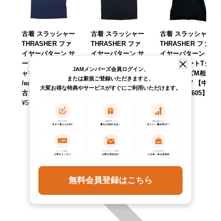
古着 スラッシャー
古着 スラッシャー
古着 スラッシャー
THRASHER ファ
THRASHER ファ
THRASHER ファ
イヤーパターン サ
イヤーパターン サ
イヤーパターン サ
ーフ スケートTシ
ーフ スケートTシ
ーフ スケートTシ
JAMメンバーズ会員ログイン、
ャツ メンズM相当
ャツ メンズM相当
ャツ メンズM相当
または新規ご登録いただきますと、
/eaa626086 【中
/eaa626085 【中
/eaa623077 【中
大変お得な特典やサービスがすぐにご利用いただけます。
古】 【260316】
古】 【260316】
古】 【260605】
¥
5,390
¥
5,390
¥
5,390
(税込)
(税込)
(税込)
無料会員登録はこちら