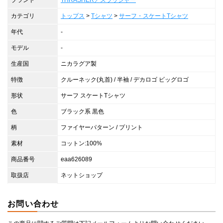
ブランド
THRASHER／スラッシャー
カテゴリ
トップス
>
Tシャツ
>
サーフ・スケートTシャツ
年代
-
モデル
-
生産国
ニカラグア製
特徴
クルーネック(丸首) / 半袖 / デカロゴ ビッグロゴ
形状
サーフ スケートTシャツ
色
ブラック系 黒色
柄
ファイヤーパターン / プリント
素材
コットン:100%
商品番号
eaa626089
取扱店
ネットショップ
お問い合わせ