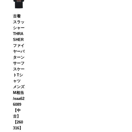
古着
スラッ
シャー
THRA
SHER
ファイ
ヤーパ
ターン
サーフ
スケー
トTシ
ャツ
メンズ
M相当
/eaa62
6089
【中
古】
【260
316】