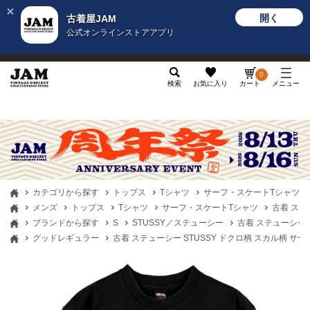
開く
古着屋JAM
公式オンラインストアアプリ
メンズ
レディース
カテゴリ
ヴィンテージ
グッ
0
検索
お気に入り
カート
メニュー
カテゴリから探す
トップス
Tシャツ
サーフ・スケートTシャツ
メンズ
トップス
Tシャツ
サーフ・スケートTシャツ
古着 ステ
ブランドから探す
S
STUSSY／ステューシー
古着 ステューシー S
グッドレギュラー
古着 ステューシー STUSSY ドクロ柄 スカル柄 サーフ