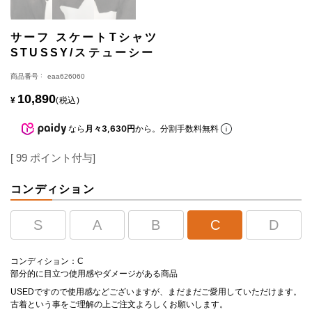
サーフ スケートTシャツ
STUSSY/ステューシー
商品番号
eaa626060
10,890
¥
税込
なら
月々3,630円
から。分割手数料無料
[
99
ポイント付与]
コンディション
S
A
B
C
D
コンディション：C
部分的に目立つ使用感やダメージがある商品
USEDですので使用感などございますが、まだまだご愛用していただけます。
古着という事をご理解の上ご注文よろしくお願いします。