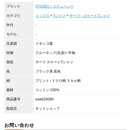
ブランド
STUSSY／ステューシー
カテゴリ
トップス
>
Tシャツ
>
サーフ・スケートTシャツ
年代
-
モデル
-
生産国
メキシコ製
特徴
クルーネック(丸首) / 半袖
形状
サーフ スケートTシャツ
色
ブラック系 黒色
柄
プリント / ドクロ柄 スカル柄
素材
コットン:100%
商品番号
eaa626060
取扱店
ネットショップ
お問い合わせ