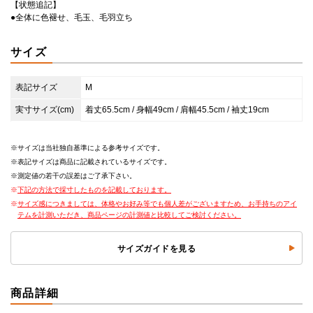
【状態追記】
●全体に色褪せ、毛玉、毛羽立ち
サイズ
表記サイズ
M
実寸サイズ(cm)
着丈65.5cm / 身幅49cm / 肩幅45.5cm / 袖丈19cm
サイズは当社独自基準による参考サイズです。
表記サイズは商品に記載されているサイズです。
測定値の若干の誤差はご了承下さい。
下記の方法で採寸したものを記載しております。
サイズ感につきましては、体格やお好み等でも個人差がございますため、お手持ちのアイ
テムを計測いただき、商品ページの計測値と比較してご検討ください。
サイズガイドを見る
商品詳細