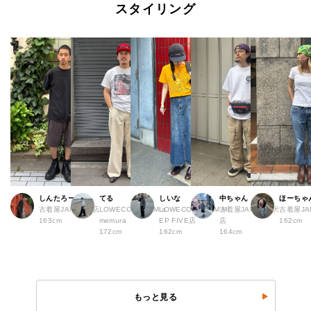
スタイリング
しんたろー
てる
しいな
中ちゃん
ほーちゃ
古着屋JAM 仙台店
LOWECO by JAM a
LOWECO by JAM H
古着屋JAM 下北沢
古着屋J
163cm
memura
EP FIVE店
店
162cm
172cm
162cm
164cm
もっと見る