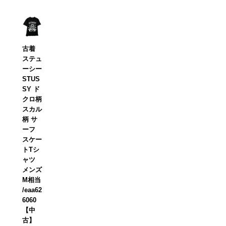
古着
ステュ
ーシー
STUS
SY ド
クロ柄
スカル
柄 サ
ーフ
スケー
トTシ
ャツ
メンズ
M相当
/eaa62
6060
【中
古】