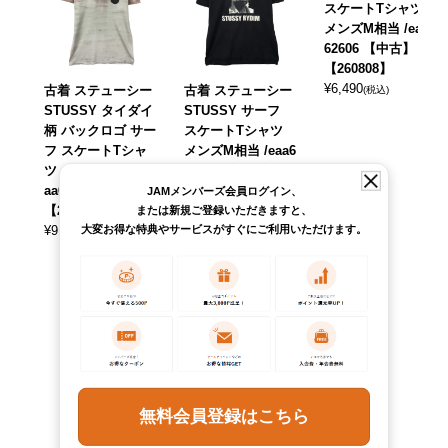
スケートTシャツ
メンズM相当 /eaa6
62606 【中古】
【260808】
¥
6,490
古着 ステューシー
古着 ステューシー
(税込)
STUSSY タイダイ
STUSSY サーフ
柄 バックロゴ サー
スケートTシャツ
フ スケートTシャ
メンズM相当 /eaa6
ツ メンズM相当 /e
21440 【中古】
aa648748 【中古】
【260604】
JAMメンバーズ会員ログイン、
【260613】
¥
8,690
または新規ご登録いただきますと、
(税込)
大変お得な特典やサービスがすぐにご利用いただけます。
¥
9,790
(税込)
無料会員登録はこちら