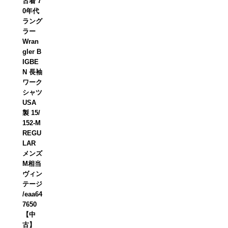
古着 7
0年代
ラング
ラー
Wran
gler B
IGBE
N 長袖
ワーク
シャツ
USA
製 15/
152-M
REGU
LAR
メンズ
M相当
ヴィン
テージ
/eaa64
7650
【中
古】