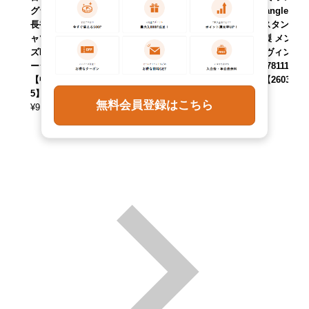
グラー Wrangler
グラー Wrangler
グラー Wrangler
長袖 ウエスタンシ
長袖 ウエスタンシ
長袖 ウエスタンシ
ャツ USA製 メン
ャツ USA製 メン
ャツ USA製 メン
ズM相当 ヴィンテ
ズL相当 ヴィンテ
ズXL相当 ヴィンテ
ージ /eaa651976
ージ /eaa652003
ージ /eaa478111
【中古】 【26062
【中古】 【26062
【中古】 【26032
5】
4】
7】
無料会員登録はこちら
¥
9,790
¥
7,590
¥
9,790
(税込)
(税込)
(税込)