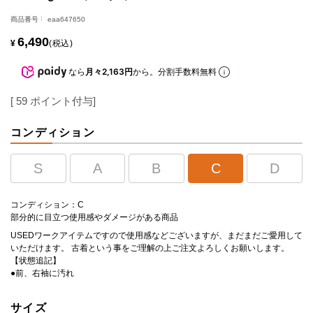
商品番号
eaa647650
6,490
¥
税込
なら
月々2,163円
から。分割手数料無料
[
59
ポイント付与]
コンディション
S
A
B
C
D
コンディション：C
部分的に目立つ使用感やダメージがある商品
USEDワークアイテムですので使用感などございますが、まだまだご愛用して
いただけます。 古着という事をご理解の上ご注文よろしくお願いします。
【状態追記】
●前、右袖に汚れ
サイズ