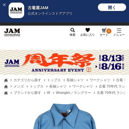
開く
古着屋JAM
公式オンラインストアアプリ
メンズ
レディース
カテゴリ
ヴィンテージ
グッ
0
検索
お気に入り
カート
メニュー
カテゴリから探す
トップス
長袖シャツ
ワークシャツ
古着 70
メンズ
トップス
長袖シャツ
ワークシャツ
古着 70年代 ラングラ
ブランドから探す
W
Wrangler／ラングラー
古着 70年代 ラングラー