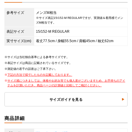
参考サイズ
メンズM相当
※サイズ表記15/152-M REGULARですが、実測値＆着用感でメン
ズM相当です。
表記サイズ
15/152-M REGULAR
実寸サイズ(cm)
着丈77.5cm / 身幅55.5cm / 肩幅45cm / 袖丈62cm
サイズは当社独自基準による参考サイズです。
表記サイズは商品に記載されているサイズです。
測定値の若干の誤差はご了承下さい。
下記の方法で採寸したものを記載しております。
サイズ感につきましては、体格やお好み等でも個人差がございますため、お手持ちのアイ
テムを計測いただき、商品ページの計測値と比較してご検討ください。
サイズガイドを見る
商品詳細