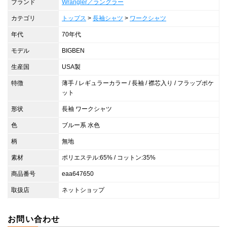
ブランド
Wrangler／ラングラー
カテゴリ
トップス
>
長袖シャツ
>
ワークシャツ
年代
70年代
モデル
BIGBEN
生産国
USA製
特徴
薄手 / レギュラーカラー / 長袖 / 襟芯入り / フラップポケ
ット
形状
長袖 ワークシャツ
色
ブルー系 水色
柄
無地
素材
ポリエステル:65% / コットン:35%
商品番号
eaa647650
取扱店
ネットショップ
お問い合わせ