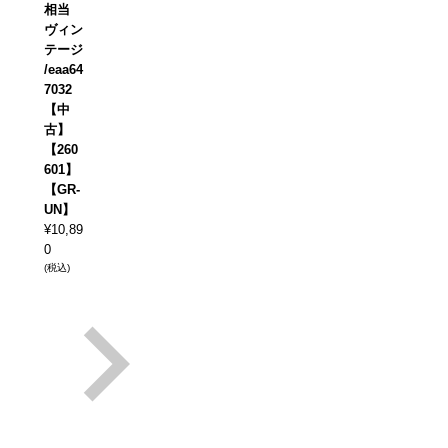
相当
ヴィン
テージ
/eaa64
7032
【中
古】
【260
601】
【GR-
UN】
¥
10,89
0
(税込)