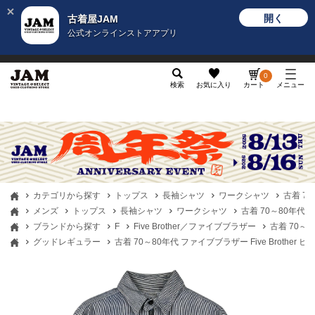
開く
古着屋JAM
公式オンラインストアアプリ
メンズ
レディース
カテゴリ
ヴィンテージ
グッ
0
検索
お気に入り
カート
メニュー
カテゴリから探す
トップス
長袖シャツ
ワークシャツ
古着 7
メンズ
トップス
長袖シャツ
ワークシャツ
古着 70～80年代 
ブランドから探す
F
Five Brother／ファイブブラザー
古着 70～
グッドレギュラー
古着 70～80年代 ファイブブラザー Five Brothe