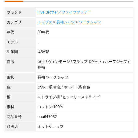
ブランド
Five Brother／ファイブブラザー
カテゴリ
トップス
>
長袖シャツ
>
ワークシャツ
年代
80年代
モデル
-
生産国
USA製
特徴
薄手 / ヴィンテージ / フラップポケット / ハーフジップ /
長袖
形状
長袖 ワークシャツ
色
ブルー系 青色 / ホワイト系 白色
柄
ストライプ柄 / ヒッコリーストライプ
素材
コットン:100%
商品番号
eaa647032
取扱店
ネットショップ