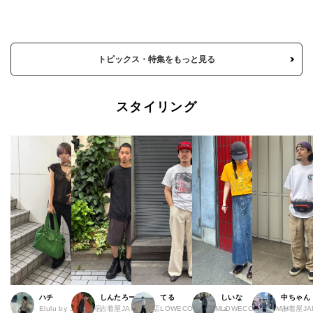
トピックス・特集をもっと見る
スタイリング
ハチ
しんたろー
てる
しいな
中ちゃん
Elulu by JAM 原宿
古着屋JAM 仙台店
LOWECO by JAM a
LOWECO by JAM H
古着屋JA