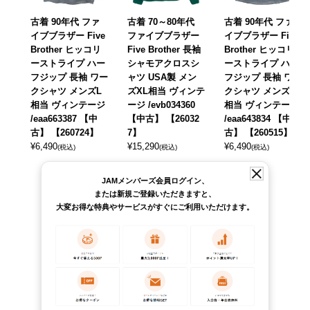
古着 90年代 ファ
古着 70～80年代
古着 90年代 ファ
イブブラザー Five
ファイブブラザー
イブブラザー Five
Brother ヒッコリ
Five Brother 長袖
Brother ヒッコリ
ーストライプ ハー
シャモアクロスシ
ーストライプ ハー
フジップ 長袖 ワー
ャツ USA製 メン
フジップ 長袖 ワー
クシャツ メンズL
ズXL相当 ヴィンテ
クシャツ メンズL
相当 ヴィンテージ
ージ /evb034360
相当 ヴィンテージ
/eaa663387 【中
【中古】 【26032
/eaa643834 【中
古】 【260724】
7】
古】 【260515】
¥
6,490
¥
15,290
¥
6,490
(税込)
(税込)
(税込)
JAMメンバーズ会員ログイン、
または新規ご登録いただきますと、
大変お得な特典やサービスがすぐにご利用いただけます。