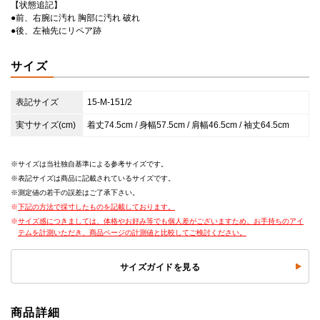
【状態追記】
●前、右腕に汚れ 胸部に汚れ 破れ
●後、左袖先にリペア跡
サイズ
表記サイズ
15-M-151/2
実寸サイズ(cm)
着丈74.5cm / 身幅57.5cm / 肩幅46.5cm / 袖丈64.5cm
サイズは当社独自基準による参考サイズです。
表記サイズは商品に記載されているサイズです。
測定値の若干の誤差はご了承下さい。
下記の方法で採寸したものを記載しております。
サイズ感につきましては、体格やお好み等でも個人差がございますため、お手持ちのアイ
テムを計測いただき、商品ページの計測値と比較してご検討ください。
サイズガイドを見る
商品詳細