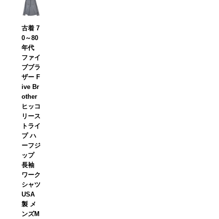
古着 7
0～80
年代
ファイ
ブブラ
ザー F
ive Br
other
ヒッコ
リース
トライ
プ ハ
ーフジ
ップ
長袖
ワーク
シャツ
USA
製 メ
ンズM