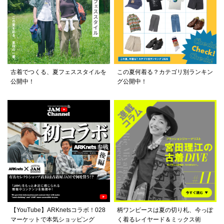
古着でつくる、夏フェススタイルを
この夏何着る？カテゴリ別ランキン
公開中！
グ公開中！
【YouTube】ARKnetsコラボ！028
柄ワンピースは夏の切り札、今っぽ
マーケットで本気ショッピング
く着るレイヤード＆ミックス術