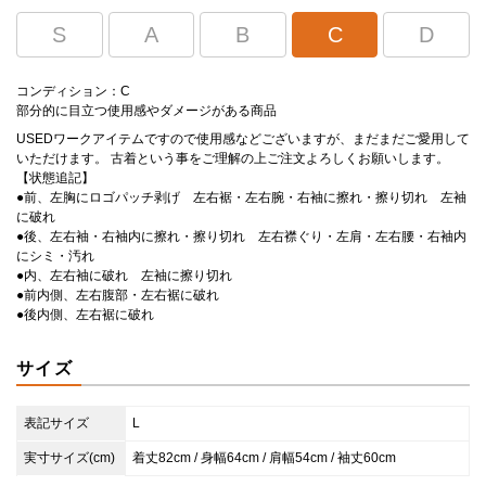
S
A
B
C
D
コンディション：C
部分的に目立つ使用感やダメージがある商品
USEDワークアイテムですので使用感などございますが、まだまだご愛用して
いただけます。 古着という事をご理解の上ご注文よろしくお願いします。
【状態追記】
●前、左胸にロゴパッチ剥げ 左右裾・左右腕・右袖に擦れ・擦り切れ 左袖
に破れ
●後、左右袖・右袖内に擦れ・擦り切れ 左右襟ぐり・左肩・左右腰・右袖内
にシミ・汚れ
●内、左右袖に破れ 左袖に擦り切れ
●前内側、左右腹部・左右裾に破れ
●後内側、左右裾に破れ
サイズ
表記サイズ
L
実寸サイズ(cm)
着丈82cm / 身幅64cm / 肩幅54cm / 袖丈60cm