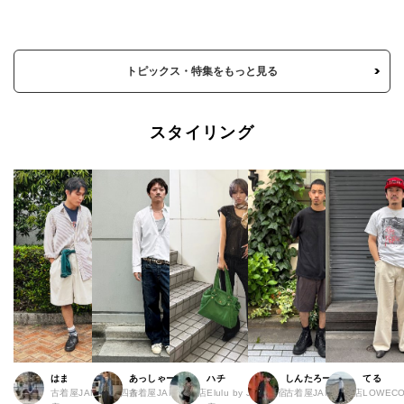
トピックス・特集をもっと見る
スタイリング
はま
あっしゃー
ハチ
しんたろー
てる
古着屋JAM 京都四条
古着屋JAM 原宿店
Elulu by JAM 原宿
古着屋JAM 仙台店
LOWECO 