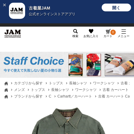
開く
古着屋JAM
公式オンラインストアアプリ
メンズ
レディース
カテゴリ
ヴィンテージ
グッ
0
検索
お気に入り
カート
メニュー
カテゴリから探す
トップス
長袖シャツ
ワークシャツ
古着 カー
メンズ
トップス
長袖シャツ
ワークシャツ
古着 カーハート Car
ブランドから探す
C
Carhartt／カーハート
古着 カーハート Carh