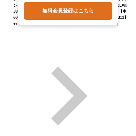
ンズM相当 /eaa62
ンズL相当 /eaa665
カー メンズL相当 /
無料会員登録はこちら
3883 【中古】 【2
174 【中古】 【26
eaa624576 【中
60606】
0807】
古】 【260311】
¥
7,590
¥
5,390
¥
6,490
(税込)
(税込)
(税込)