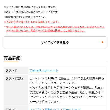
サイズは当社独自基準による参考サイズです。
表記サイズは商品に記載されているサイズです。
測定値の若干の誤差はご了承下さい。
下記の方法で採寸したものを記載しております。
サイズ感につきましては、体格やお好み等でも個人差がございますため、お手持ちのアイ
テムを計測いただき、商品ページの計測値と比較してご検討ください。
サイズガイドを見る
商品詳細
ブランド
Carhartt／カーハート
ブランド説明
カーハートは1889年に誕生し、120年以上の歴史を持つ
アメリカのワークウェアブランド。
ダック地を採用した定番ワークウェアを筆頭に、現在も
ほぼ形を変えずにタフな製品を生産し続け、現役のオー
センティックアイテムとして今もなおアメリカのワーク
シーンを担っています。
カテゴリ
トップス
>
長袖シャツ
>
ワークシャツ