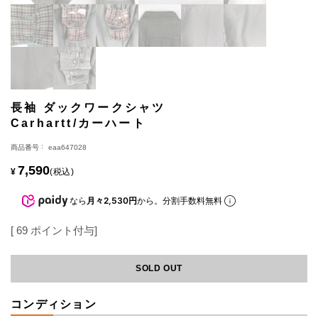
長袖 ダックワークシャツ
Carhartt/カーハート
商品番号
eaa647028
7,590
¥
税込
なら
月々2,530円
から。分割手数料無料
[
69
ポイント付与]
SOLD OUT
コンディション