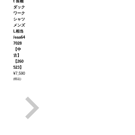
t 長袖
ダック
ワーク
シャツ
メンズ
L相当
/eaa64
7028
【中
古】
【260
523】
¥
7,590
(税込)