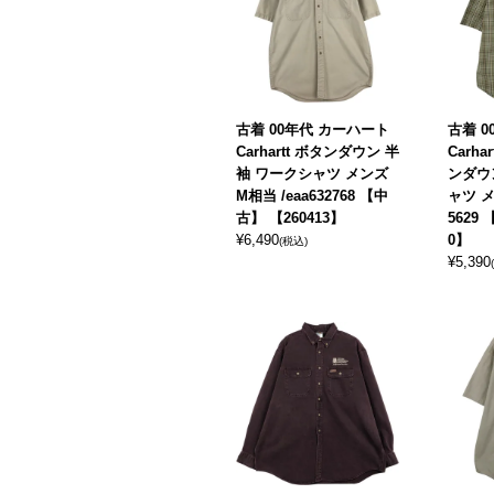
古着 00年代 カーハート
古着 
Carhartt ボタンダウン 半
Carh
袖 ワークシャツ メンズ
ンダウ
M相当 /eaa632768 【中
ャツ メ
古】 【260413】
5629
¥
6,490
0】
(税込)
¥
5,390