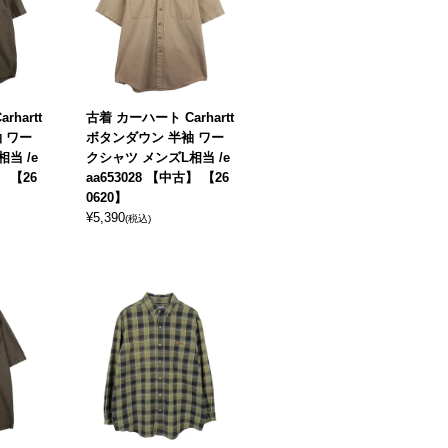
hartt
古着 カーハート Carhartt
 ワー
ボタンダウン 半袖 ワー
当 /e
クシャツ メンズL相当 /e
】 【26
aa653028 【中古】 【26
0620】
¥
5,390
(税込)