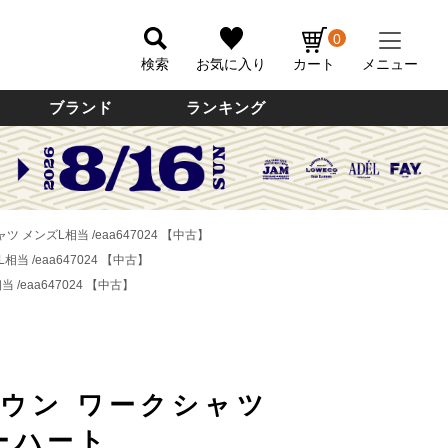
0
検索
お気に入り
カート
メニュー
ブランド
ランキング
ツ メンズL相当 /eaa647024 【中古】
当 /eaa647024 【中古】
 /eaa647024 【中古】
ダウン ワークシャツ
カーハート