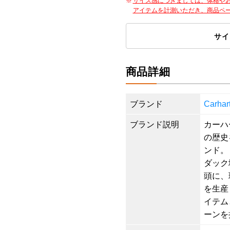
サイズ感につきましては、体格や
アイテムを計測いただき、商品ペ
サイ
商品詳細
ブランド
Carh
ブランド説明
カーハ
の歴史
ンド。
ダック
頭に、
を生産
イテム
ーンを