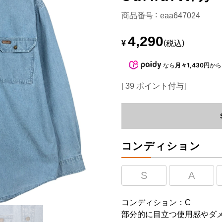
商品番号
eaa647024
4,290
¥
税込
なら
月々1,430円
から
[
39
ポイント付与]
コンディション
S
A
コンディション：C
部分的に目立つ使用感やダ