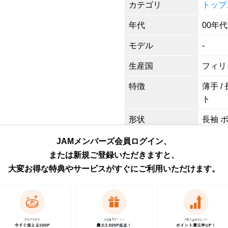
カテゴリ
トップ
年代
00年代
モデル
-
生産国
フィリ
特徴
薄手 /
ト
形状
長袖 
色
ブルー
JAMメンバーズ会員ログイン、
または新規ご登録いただきますと、
柄
無地 /
大変お得な特典やサービスがすぐにご利用いただけます。
素材
コットン
商品番号
eaa64
取扱店
ネット