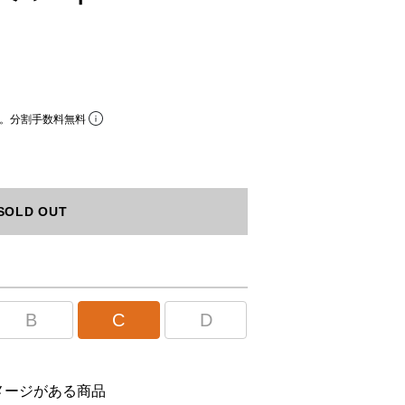
。分割手数料無料
SOLD OUT
B
C
D
メージがある商品