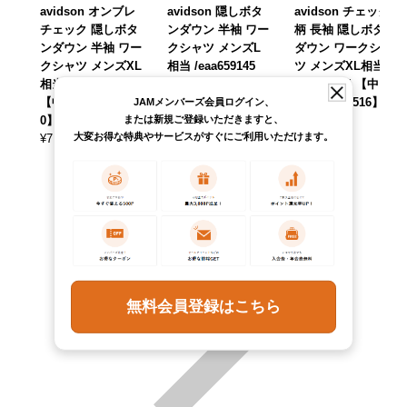
avidson オンブレ
avidson 隠しボタ
avidson チェック
チェック 隠しボタ
ンダウン 半袖 ワー
柄 長袖 隠しボタン
ンダウン 半袖 ワー
クシャツ メンズL
ダウン ワークシャ
クシャツ メンズXL
相当 /eaa659145
ツ メンズXL相当 /
相当 /eaa477547
【中古】 【26071
eaa643504 【中
【中古】 【26032
2】
古】 【260516】
JAMメンバーズ会員ログイン、
または新規ご登録いただきますと、
0】
¥
7,590
¥
7,590
(税込)
(税込)
大変お得な特典やサービスがすぐにご利用いただけます。
¥
7,590
(税込)
無料会員登録はこちら