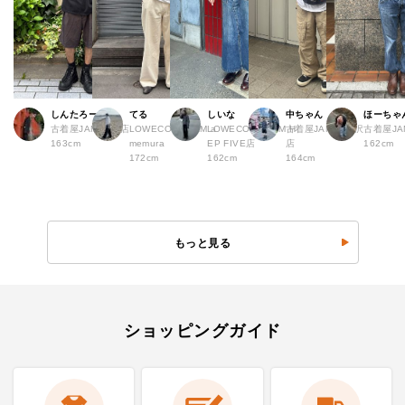
しんたろー
てる
しいな
中ちゃん
ほーちゃ
古着屋JAM 仙台店
LOWECO by JAM a
LOWECO by JAM H
古着屋JAM 下北沢
古着屋J
163cm
memura
EP FIVE店
店
162cm
172cm
162cm
164cm
もっと見る
ショッピングガイド