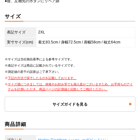
●後、左袖先のボタンにリペア跡
サイズ
表記サイズ
2XL
実寸サイズ(cm)
着丈83.5cm / 身幅72.5cm / 肩幅58cm / 袖丈64cm
サイズは当社独自基準による参考サイズです。
表記サイズは商品に記載されているサイズです。
測定値の若干の誤差はご了承下さい。
下記の方法で採寸したものを記載しております。
サイズ感につきましては、体格やお好み等でも個人差がございますため、お手持ちのアイ
テムを計測いただき、商品ページの計測値と比較してご検討ください。
サイズガイドを見る
商品詳細