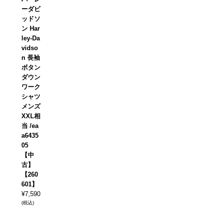
ーダビ
ッドソ
ン Har
ley-Da
vidso
n 長袖
ボタン
ダウン
ワーク
シャツ
メンズ
XXL相
当 /ea
a6435
05
【中
古】
【260
601】
¥
7,590
(税込)