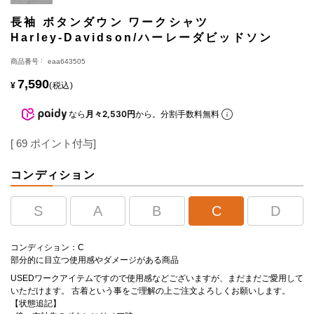
長袖 ボタンダウン ワークシャツ
Harley-Davidson/ハーレーダビッドソン
商品番号
eaa643505
7,590
¥
税込
なら
月々2,530円
から。分割手数料無料
[
69
ポイント付与]
コンディション
S
A
B
C
D
コンディション：C
部分的に目立つ使用感やダメージがある商品
USEDワークアイテムですので使用感などございますが、まだまだご愛用して
いただけます。 古着という事をご理解の上ご注文よろしくお願いします。
【状態追記】