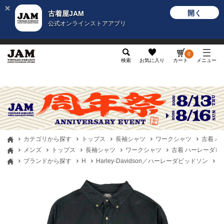
開く
古着屋JAM
公式オンラインストアアプリ
メンズ
レディース
カテゴリ
ヴィンテージ
グッ
0
検索
お気に入り
カート
メニュー
カテゴリから探す
トップス
長袖シャツ
ワークシャツ
古着 ハー
メンズ
トップス
長袖シャツ
ワークシャツ
古着 ハーレーダビッド
ブランドから探す
H
Harley-Davidson／ハーレーダビッドソン
古