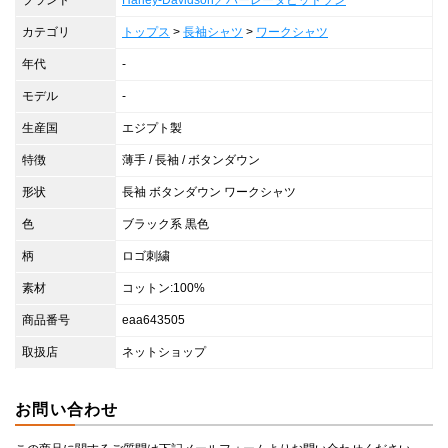
ブランド
Harley-Davidson／ハーレーダビッドソン
カテゴリ
トップス
>
長袖シャツ
>
ワークシャツ
年代
-
モデル
-
生産国
エジプト製
特徴
薄手 / 長袖 / ボタンダウン
形状
長袖 ボタンダウン ワークシャツ
色
ブラック系 黒色
柄
ロゴ刺繍
素材
コットン:100%
商品番号
eaa643505
取扱店
ネットショップ
お問い合わせ