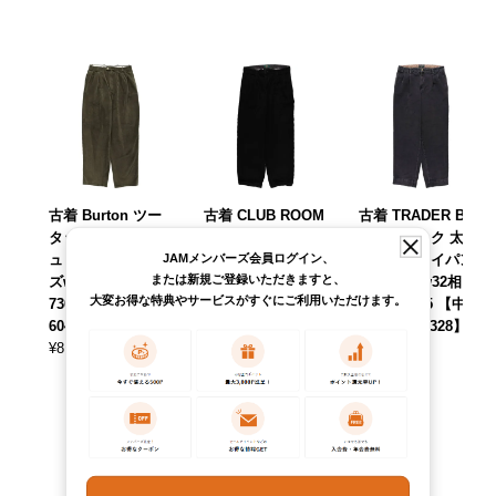
古着 Burton ツー
古着 CLUB ROOM
古着 TRADER BA
タック 太畝 コーデ
太畝 ツータック コ
Y ツータック 太畝
JAMメンバーズ会員ログイン、
ュロイパンツ メン
ーデュロイパンツ
コーデュロイパン
または新規ご登録いただきますと、
ズw30相当 /eaa62
メンズw33相当 /ea
ツ メンズw32相当
大変お得な特典やサービスがすぐにご利用いただけます。
7303 【中古】 【2
a627282 【中古】
/eaa627275 【中
60413】
【260326】
古】 【260328】
¥
8,690
¥
8,690
¥
7,590
(税込)
(税込)
(税込)