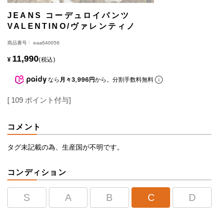
JEANS コーデュロイパンツ
VALENTINO/ヴァレンティノ
商品番号
eaa640056
11,990
¥
税込
なら
月々3,996円
から。分割手数料無料
[
109
ポイント付与]
コメント
タグ未記載の為、生産国が不明です。
コンディション
S
A
B
C
D