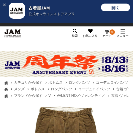
開く
古着屋JAM
公式オンラインストアアプリ
メンズ
レディース
カテゴリ
ヴィンテージ
グッ
0
検索
お気に入り
カート
メニュー
カテゴリから探す
ボトムス
ロングパンツ
コーデュロイパンツ
メンズ
ボトムス
ロングパンツ
コーデュロイパンツ
古着 ヴァレ
ブランドから探す
V
VALENTINO／ヴァレンティノ
古着 ヴァレンテ