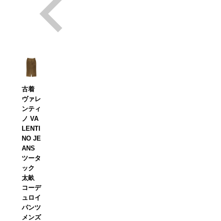
古着
ヴァレ
ンティ
ノ VA
LENTI
NO JE
ANS
ツータ
ック
太畝
コーデ
ュロイ
パンツ
メンズ