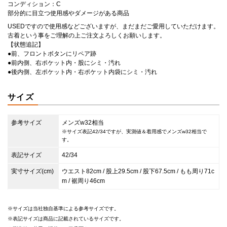
コンディション：C
部分的に目立つ使用感やダメージがある商品
USEDですので使用感などございますが、まだまだご愛用していただけます。
古着という事をご理解の上ご注文よろしくお願いします。
【状態追記】
●前、フロントボタンにリペア跡
●前内側、右ポケット内・股にシミ・汚れ
●後内側、左ポケット内・右ポケット内袋にシミ・汚れ
サイズ
参考サイズ
メンズw32相当
※サイズ表記42/34ですが、実測値＆着用感でメンズw32相当で
す。
表記サイズ
42/34
実寸サイズ(cm)
ウエスト82cm / 股上29.5cm / 股下67.5cm / もも周り71c
m / 裾周り46cm
サイズは当社独自基準による参考サイズです。
表記サイズは商品に記載されているサイズです。