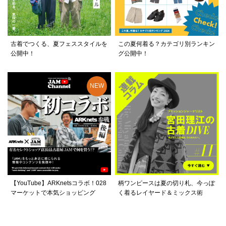
古着でつくる、夏フェススタイルを
この夏何着る？カテゴリ別ランキン
公開中！
グ公開中！
【YouTube】ARKnetsコラボ！028
柄ワンピースは夏の切り札、今っぽ
マーケットで本気ショッピング
く着るレイヤード＆ミックス術