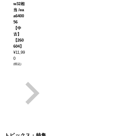
w32相
当 /ea
a6400
56
【中
古】
【260
604】
¥
11,99
0
(税込)
トピックス・特集