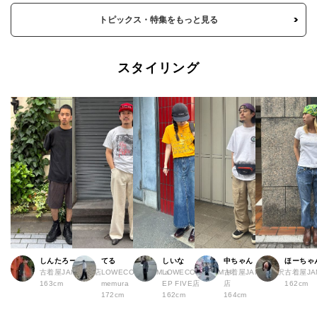
トピックス・特集をもっと見る
スタイリング
しんたろー
てる
しいな
中ちゃん
ほーちゃ
古着屋JAM 仙台店
LOWECO by JAM a
LOWECO by JAM H
古着屋JAM 下北沢
古着屋J
163cm
memura
EP FIVE店
店
162cm
172cm
162cm
164cm