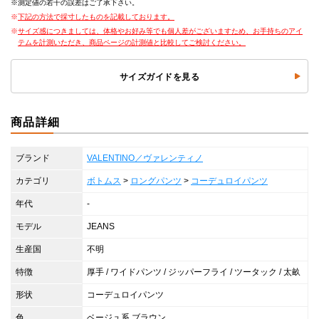
測定値の若干の誤差はご了承下さい。
下記の方法で採寸したものを記載しております。
サイズ感につきましては、体格やお好み等でも個人差がございますため、お手持ちのアイ
テムを計測いただき、商品ページの計測値と比較してご検討ください。
サイズガイドを見る
商品詳細
ブランド
VALENTINO／ヴァレンティノ
カテゴリ
ボトムス
>
ロングパンツ
>
コーデュロイパンツ
年代
-
モデル
JEANS
生産国
不明
特徴
厚手 / ワイドパンツ / ジッパーフライ / ツータック / 太畝
形状
コーデュロイパンツ
色
ベージュ系 ブラウン