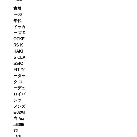
古着
～00
年代
ドッカ
ーズ D
OCKE
RS K
HAKI
S CLA
SSIC
FIT ツ
ータッ
ク コ
ーデュ
ロイパ
ンツ
メンズ
w32相
当 /ea
a6396
72
【中