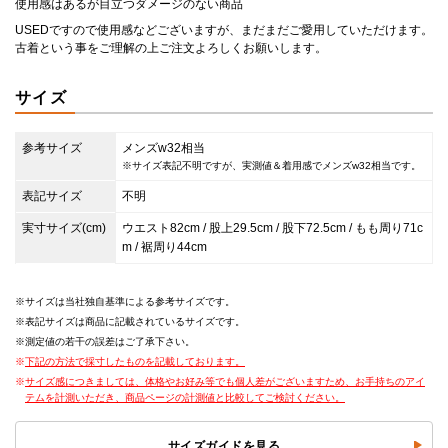
使用感はあるが目立つダメージのない商品
USEDですので使用感などございますが、まだまだご愛用していただけます。
古着という事をご理解の上ご注文よろしくお願いします。
サイズ
参考サイズ
メンズw32相当
※サイズ表記不明ですが、実測値＆着用感でメンズw32相当です。
表記サイズ
不明
実寸サイズ(cm)
ウエスト82cm / 股上29.5cm / 股下72.5cm / もも周り71c
m / 裾周り44cm
サイズは当社独自基準による参考サイズです。
表記サイズは商品に記載されているサイズです。
測定値の若干の誤差はご了承下さい。
下記の方法で採寸したものを記載しております。
サイズ感につきましては、体格やお好み等でも個人差がございますため、お手持ちのアイ
テムを計測いただき、商品ページの計測値と比較してご検討ください。
サイズガイドを見る