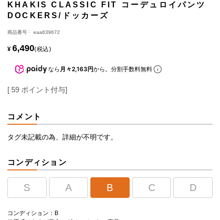
KHAKIS CLASSIC FIT コーデュロイパンツ
DOCKERS/ドッカーズ
商品番号
eaa639672
6,490
¥
税込
なら
月々2,163円
から。分割手数料無料
[
59
ポイント付与]
コメント
タグ未記載の為、詳細が不明です。
コンディション
S
A
B
C
D
コンディション：B