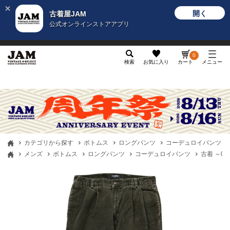
開く
古着屋JAM
公式オンラインストアアプリ
メンズ
レディース
カテゴリ
ヴィンテージ
グッ
0
検索
お気に入り
カート
メニュー
カテゴリから探す
ボトムス
ロングパンツ
コーデュロイパンツ
メンズ
ボトムス
ロングパンツ
コーデュロイパンツ
古着 ～00