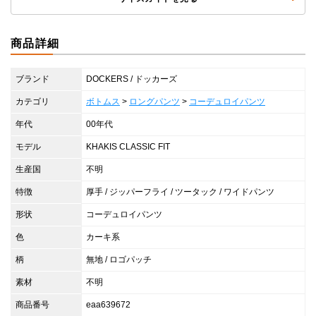
商品詳細
ブランド
DOCKERS / ドッカーズ
カテゴリ
ボトムス
>
ロングパンツ
>
コーデュロイパンツ
年代
00年代
モデル
KHAKIS CLASSIC FIT
生産国
不明
特徴
厚手 / ジッパーフライ / ツータック / ワイドパンツ
形状
コーデュロイパンツ
色
カーキ系
柄
無地 / ロゴパッチ
素材
不明
商品番号
eaa639672