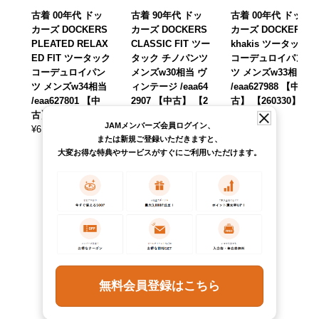
古着 00年代 ドッ
古着 90年代 ドッ
古着 00年代 ドッ
カーズ DOCKERS
カーズ DOCKERS
カーズ DOCKERS
PLEATED RELAX
CLASSIC FIT ツー
khakis ツータック
ED FIT ツータック
タック チノパンツ
コーデュロイパン
コーデュロイパン
メンズw30相当 ヴ
ツ メンズw33相当
ツ メンズw34相当
ィンテージ /eaa64
/eaa627988 【中
/eaa627801 【中
2907 【中古】 【2
古】 【260330】
古】 【260328】
60511】
¥
6,490
(税込)
JAMメンバーズ会員ログイン、
¥
6,490
¥
6,490
(税込)
(税込)
または新規ご登録いただきますと、
大変お得な特典やサービスがすぐにご利用いただけます。
無料会員登録はこちら