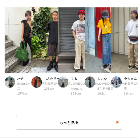
ハチ
しんたろー
てる
しいな
中ちゃん
Elulu by JAM 原宿
古着屋JAM 仙台店
LOWECO by JAM a
LOWECO by JAM H
古着屋JA
店
163cm
memura
EP FIVE店
店
157cm
172cm
162cm
164cm
もっと見る