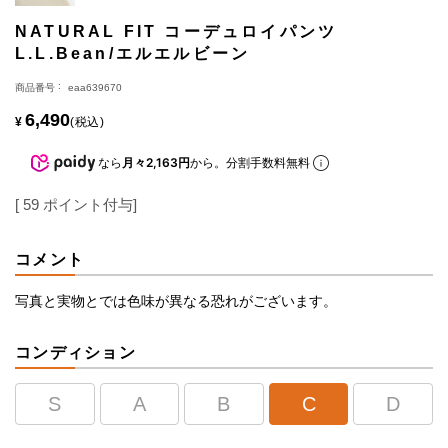
NATURAL FIT コーデュロイパンツ
L.L.Bean/エルエルビーン
商品番号
eaa639670
6,490
¥
税込
なら
月々2,163円
から。分割手数料無料
[
59
ポイント付与]
コメント
写真と実物とでは色味が異なる恐れがございます。
コンディション
S
A
B
C
D