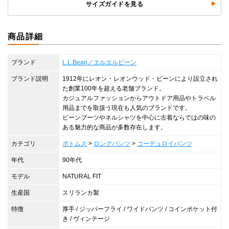
サイズガイドを見る
商品詳細
ブランド
L.L.Bean／エルエルビーン
ブランド説明
1912年にレオン・レオンウッド・ビーンにより設立され
た創業100年を超える老舗ブランド。
カジュアルファッションからアウトドア用品やトラベル
用品までを取扱う現在も人気のブランドです。
ビーンブーツやネルシャツを中心に古着ならではの味の
ある魅力的な商品が多数存在します。
カテゴリ
ボトムス
>
ロングパンツ
>
コーデュロイパンツ
年代
90年代
モデル
NATURAL FIT
生産国
スリランカ製
特徴
厚手 / ジッパーフライ / ワイドパンツ / コインポケット付
き / ヴィンテージ