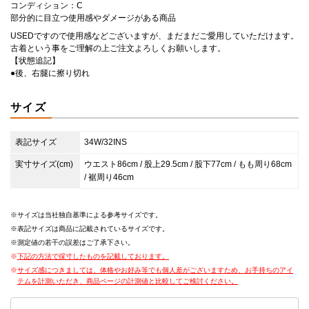
コンディション：C
部分的に目立つ使用感やダメージがある商品
USEDですので使用感などございますが、まだまだご愛用していただけます。
古着という事をご理解の上ご注文よろしくお願いします。
【状態追記】
●後、右腿に擦り切れ
サイズ
表記サイズ
34W/32INS
実寸サイズ(cm)
ウエスト86cm / 股上29.5cm / 股下77cm / もも周り68cm
/ 裾周り46cm
サイズは当社独自基準による参考サイズです。
表記サイズは商品に記載されているサイズです。
測定値の若干の誤差はご了承下さい。
下記の方法で採寸したものを記載しております。
サイズ感につきましては、体格やお好み等でも個人差がございますため、お手持ちのアイ
テムを計測いただき、商品ページの計測値と比較してご検討ください。