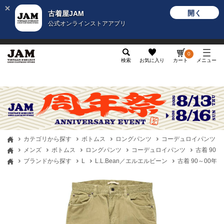
開く
古着屋JAM
公式オンラインストアアプリ
メンズ
レディース
カテゴリ
ヴィンテージ
グッ
0
検索
お気に入り
カート
メニュー
カテゴリから探す
ボトムス
ロングパンツ
コーデュロイパンツ
メンズ
ボトムス
ロングパンツ
コーデュロイパンツ
古着 90～
ブランドから探す
L
L.L.Bean／エルエルビーン
古着 90～00年代