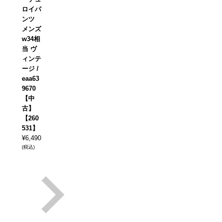
ロイパ
ンツ
メンズ
w34相
当 ヴ
ィンテ
ージ /
eaa63
9670
【中
古】
【260
531】
¥
6,490
(税込)