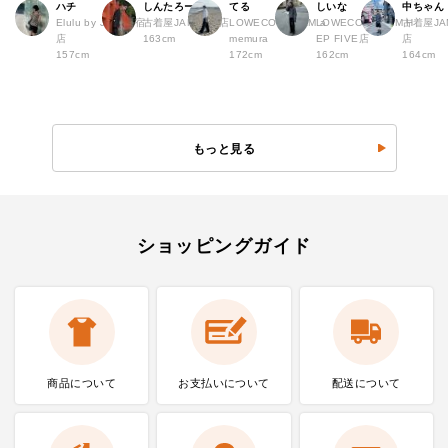
ハチ
しんたろー
てる
しいな
中ちゃん
Elulu by JAM 原宿
古着屋JAM 仙台店
LOWECO by JAM a
LOWECO by JAM H
古着屋JA
店
163cm
memura
EP FIVE店
店
157cm
172cm
162cm
164cm
もっと見る
ショッピングガイド
商品について
お支払いに
ついて
配送について