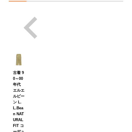
古着 9
0～00
年代
エルエ
ルビー
ン L.
L.Bea
n NAT
URAL
FIT コ
ーデュ