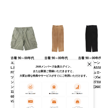
古着 90～00年代
古着 90～00年代
古着 90～00年代
エルエルビーン L.
エルエルビーン L.
エルエルビーン L.
JAMメンバーズ会員ログイン、
L.Bean NATURAL
L.Bean コーデュロ
L.Bean CLASSIC
または新規ご登録いただきますと、
FIT カーゴショー
イパンツ メンズw3
FIT コーデュロイ
大変お得な特典やサービスがすぐにご利用いただけます。
ツ ハーフパンツ メ
3相当 ヴィンテー
パンツ メンズw33
ンズw36相当 ヴィ
ジ /eaa627296
相当 /eaa627316
ンテージ /eaa6214
【中古】 【26032
【中古】 【26032
11 【中古】 【260
7】
7】
607】
¥
8,690
¥
8,690
(税込)
(税込)
¥
5,390
(税込)