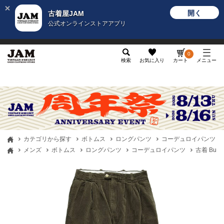
開く
古着屋JAM
公式オンラインストアアプリ
メンズ
レディース
カテゴリ
ヴィンテージ
グッ
0
検索
お気に入り
カート
メニュー
カテゴリから探す
ボトムス
ロングパンツ
コーデュロイパンツ
メンズ
ボトムス
ロングパンツ
コーデュロイパンツ
古着 Bur