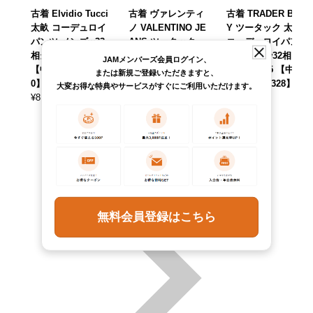
古着 Elvidio Tucci
古着 ヴァレンティ
古着 TRADER BA
太畝 コーデュロイ
ノ VALENTINO JE
Y ツータック 太畝
パンツ メンズw33
ANS ツータック
コーデュロイパン
相当 /eaa619980
太畝 コーデュロイ
ツ メンズw32相当
JAMメンバーズ会員ログイン、
【中古】 【26042
パンツ メンズw32
/eaa627275 【中
または新規ご登録いただきますと、
0】
相当 /eaa640056
古】 【260328】
大変お得な特典やサービスがすぐにご利用いただけます。
¥
8,690
【中古】 【26060
¥
7,590
(税込)
(税込)
4】
¥
11,990
(税込)
無料会員登録はこちら