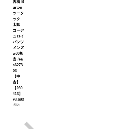
古着 B
urton
ツータ
ック
太畝
コーデ
ュロイ
パンツ
メンズ
w30相
当 /ea
a6273
03
【中
古】
【260
413】
¥
8,690
(税込)