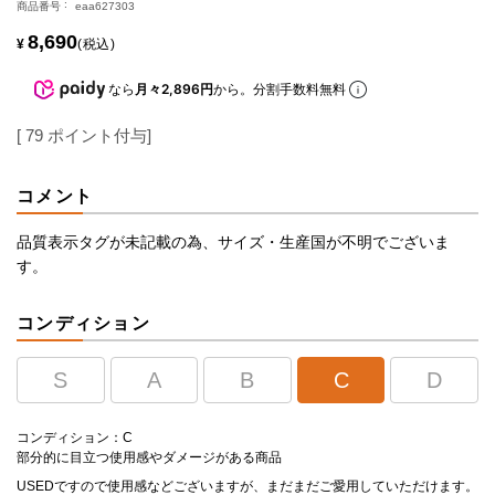
商品番号
eaa627303
8,690
¥
税込
なら
月々2,896円
から。分割手数料無料
[
79
ポイント付与]
コメント
品質表示タグが未記載の為、サイズ・生産国が不明でございま
す。
コンディション
S
A
B
C
D
コンディション：C
部分的に目立つ使用感やダメージがある商品
USEDですので使用感などございますが、まだまだご愛用していただけます。