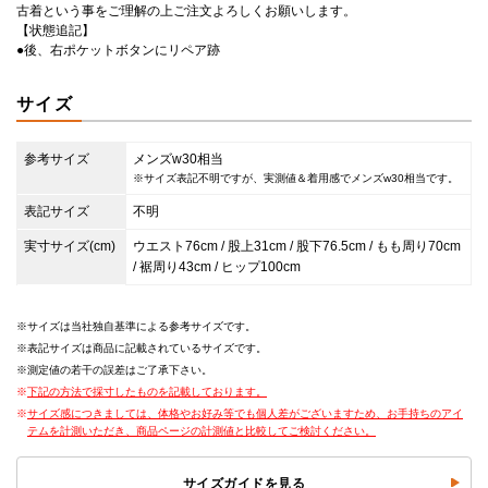
古着という事をご理解の上ご注文よろしくお願いします。
【状態追記】
●後、右ポケットボタンにリペア跡
サイズ
参考サイズ
メンズw30相当
※サイズ表記不明ですが、実測値＆着用感でメンズw30相当です。
表記サイズ
不明
実寸サイズ(cm)
ウエスト76cm / 股上31cm / 股下76.5cm / もも周り70cm
/ 裾周り43cm / ヒップ100cm
サイズは当社独自基準による参考サイズです。
表記サイズは商品に記載されているサイズです。
測定値の若干の誤差はご了承下さい。
下記の方法で採寸したものを記載しております。
サイズ感につきましては、体格やお好み等でも個人差がございますため、お手持ちのアイ
テムを計測いただき、商品ページの計測値と比較してご検討ください。
サイズガイドを見る