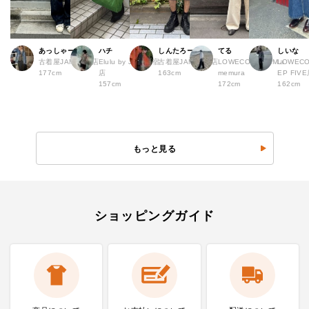
あっしゃー
ハチ
しんたろー
てる
しいな
古着屋JAM 原宿店
Elulu by JAM 原宿
古着屋JAM 仙台店
LOWECO by JAM a
LOWECO
177cm
店
163cm
memura
EP FI
157cm
172cm
162cm
もっと見る
ショッピングガイド