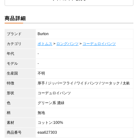
商品詳細
ブランド
Burton
カテゴリ
ボトムス
>
ロングパンツ
>
コーデュロイパンツ
年代
-
モデル
-
生産国
不明
特徴
厚手 / ジッパーフライ / ワイドパンツ / ツータック / 太畝
形状
コーデュロイパンツ
色
グリーン系 濃緑
柄
無地
素材
コットン:100%
商品番号
eaa627303