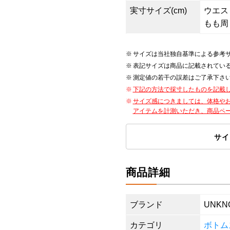
実寸サイズ(cm)
ウエスト8
もも周り
サイズは当社独自基準による参考
表記サイズは商品に記載されてい
測定値の若干の誤差はご了承下さ
下記の方法で採寸したものを記載
サイズ感につきましては、体格や
アイテムを計測いただき、商品ペ
サイ
商品詳細
ブランド
UNKN
カテゴリ
ボトム