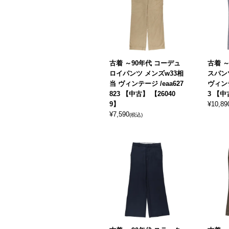
古着 ～90年代 コーデュ
古着 
ロイパンツ メンズw33相
スパン
当 ヴィンテージ /eaa627
ヴィンテ
823 【中古】 【26040
3 【中
9】
¥
10,89
¥
7,590
(税込)