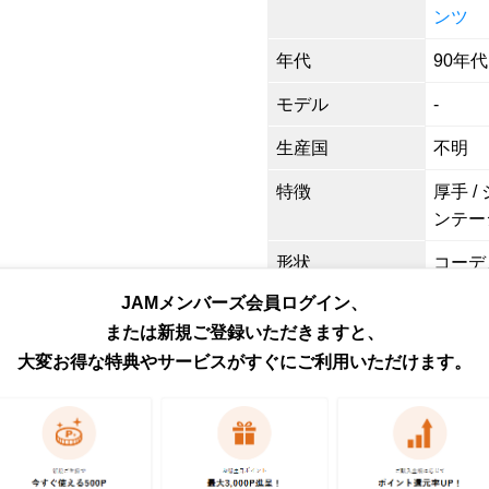
ンツ
年代
90年代
モデル
-
生産国
不明
特徴
厚手 /
ンテー
形状
コーデ
JAMメンバーズ会員ログイン、
色
ネイビ
または新規ご登録いただきますと、
柄
無地
大変お得な特典やサービスがすぐにご利用いただけます。
素材
不明
商品番号
eaa62
取扱店
ネット