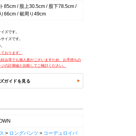
5cm / 股上30.5cm / 股下78.5cm /
66cm / 裾周り49cm
サイズです。
るサイズです。
い。
しております。
お好み等でも個人差がございますため、お手持ちの
ージの計測値と比較してご検討ください。
ズガイドを見る
OWN
ス
>
ロングパンツ
>
コーデュロイパ