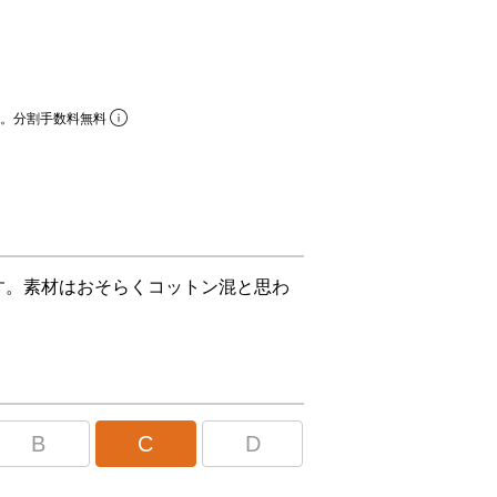
ら。分割手数料無料
す。素材はおそらくコットン混と思わ
B
C
D