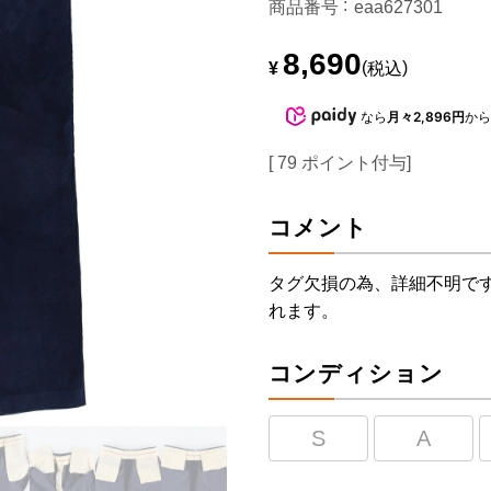
商品番号
eaa627301
8,690
¥
税込
なら
月々2,896円
か
[
79
ポイント付与]
コメント
タグ欠損の為、詳細不明で
れます。
コンディション
S
A