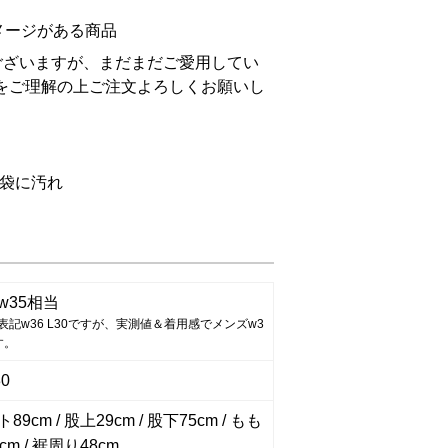
メージがある商品
ございますが、まだまだご愛用してい
をご理解の上ご注文よろしくお願いし
袋に汚れ
w35相当
表記w36 L30ですが、実測値＆着用感でメンズw3
す。
30
9cm / 股上29cm / 股下75cm / もも
cm / 裾周り48cm