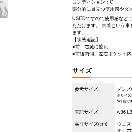
コンディション：C
部分的に目立つ使用感やダ
USEDですので使用感など
ただけます。 古着という事
ます。
【状態追記】
●前、右腿に擦れ
●前後内側、左右ポケット内
サイズ
参考サイズ
メンズ
※サイズ
5相当で
表記サイズ
w36 L
実寸サイズ(cm)
ウエスト8
周り77