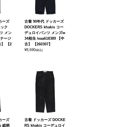
ッカーズ
古着 90年代 ドッカーズ
タック
DOCKERS khakis コー
ツ メン
デュロイパンツ メンズw
ンテージ
34相当 /eaa618389 【中
中古】 【2
古】 【260307】
¥
8,690
(税込)
ッカーズ
古着 ドッカーズ DOCKE
is 総柄
RS khakis コーデュロイ