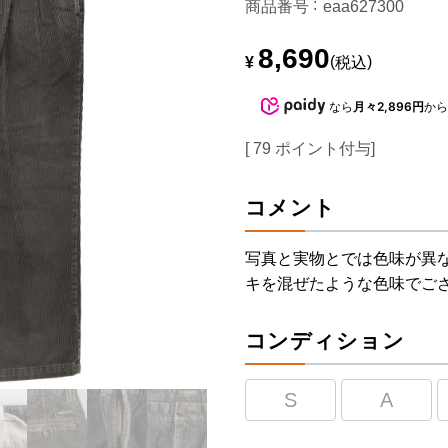
商品番号
eaa627300
8,690
¥
税込
なら
月々2,896円
か
[
79
ポイント付与]
コメント
写真と実物とでは色味が異
キを混ぜたような色味でご
コンディション
S
A