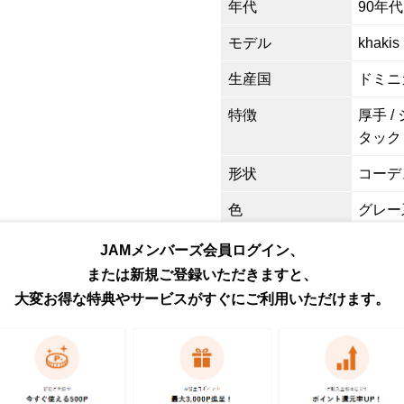
年代
90年代
モデル
khakis
生産国
ドミニ
特徴
厚手 /
タック
形状
コーデ
色
グレー系
柄
無地 /
JAMメンバーズ会員ログイン、
または新規ご登録いただきますと、
素材
コットン
大変お得な特典やサービスがすぐにご利用いただけます。
商品番号
eaa62
取扱店
ネット